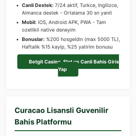
Canli Destek:
7/24 aktif, Turkce, Ingilizce,
Almanca destek - Ortalama 30 sn yanit
Mobil:
iOS, Android APK, PWA - Tam
ozellikli native deneyim
Bonuslar:
%200 hosgeldin (max 5000 TL),
Haftalik %15 kayip, %25 yatirim bonusu
Betgit Casino, Slot ve Canli Bahis Giris
Yap
Curacao Lisansli Guvenilir
Bahis Platformu