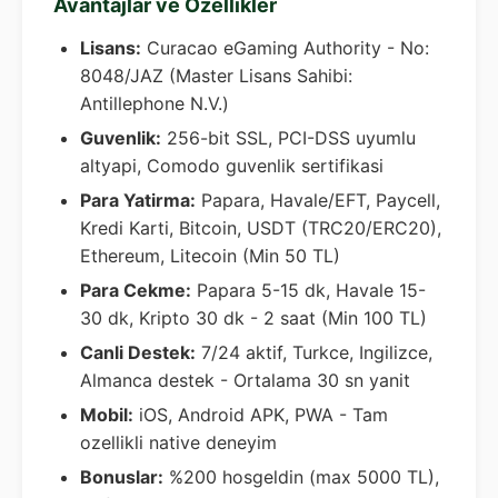
Avantajlar ve Ozellikler
Lisans:
Curacao eGaming Authority - No:
8048/JAZ (Master Lisans Sahibi:
Antillephone N.V.)
Guvenlik:
256-bit SSL, PCI-DSS uyumlu
altyapi, Comodo guvenlik sertifikasi
Para Yatirma:
Papara, Havale/EFT, Paycell,
Kredi Karti, Bitcoin, USDT (TRC20/ERC20),
Ethereum, Litecoin (Min 50 TL)
Para Cekme:
Papara 5-15 dk, Havale 15-
30 dk, Kripto 30 dk - 2 saat (Min 100 TL)
Canli Destek:
7/24 aktif, Turkce, Ingilizce,
Almanca destek - Ortalama 30 sn yanit
Mobil:
iOS, Android APK, PWA - Tam
ozellikli native deneyim
Bonuslar:
%200 hosgeldin (max 5000 TL),