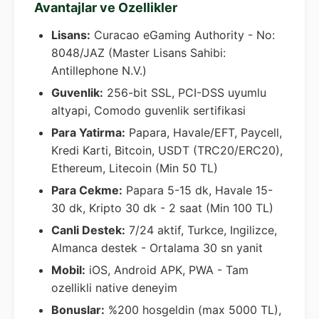
Avantajlar ve Ozellikler
Lisans:
Curacao eGaming Authority - No:
8048/JAZ (Master Lisans Sahibi:
Antillephone N.V.)
Guvenlik:
256-bit SSL, PCI-DSS uyumlu
altyapi, Comodo guvenlik sertifikasi
Para Yatirma:
Papara, Havale/EFT, Paycell,
Kredi Karti, Bitcoin, USDT (TRC20/ERC20),
Ethereum, Litecoin (Min 50 TL)
Para Cekme:
Papara 5-15 dk, Havale 15-
30 dk, Kripto 30 dk - 2 saat (Min 100 TL)
Canli Destek:
7/24 aktif, Turkce, Ingilizce,
Almanca destek - Ortalama 30 sn yanit
Mobil:
iOS, Android APK, PWA - Tam
ozellikli native deneyim
Bonuslar:
%200 hosgeldin (max 5000 TL),