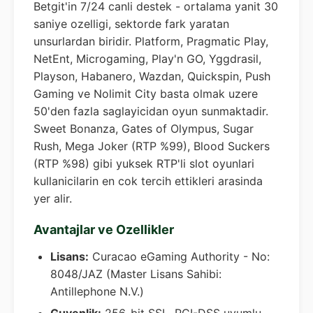
Betgit'in 7/24 canli destek - ortalama yanit 30
saniye ozelligi, sektorde fark yaratan
unsurlardan biridir. Platform, Pragmatic Play,
NetEnt, Microgaming, Play'n GO, Yggdrasil,
Playson, Habanero, Wazdan, Quickspin, Push
Gaming ve Nolimit City basta olmak uzere
50'den fazla saglayicidan oyun sunmaktadir.
Sweet Bonanza, Gates of Olympus, Sugar
Rush, Mega Joker (RTP %99), Blood Suckers
(RTP %98) gibi yuksek RTP'li slot oyunlari
kullanicilarin en cok tercih ettikleri arasinda
yer alir.
Avantajlar ve Ozellikler
Lisans:
Curacao eGaming Authority - No:
8048/JAZ (Master Lisans Sahibi:
Antillephone N.V.)