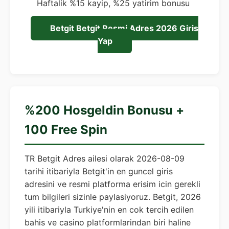
Haftalik %15 kayip, %25 yatirim bonusu
Betgit Betgit Resmi Adres 2026 Giris
Yap
%200 Hosgeldin Bonusu +
100 Free Spin
TR Betgit Adres ailesi olarak 2026-08-09
tarihi itibariyla Betgit'in en guncel giris
adresini ve resmi platforma erisim icin gerekli
tum bilgileri sizinle paylasiyoruz. Betgit, 2026
yili itibariyla Turkiye'nin en cok tercih edilen
bahis ve casino platformlarindan biri haline