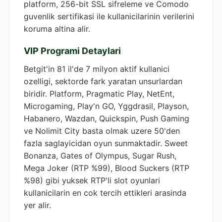
platform, 256-bit SSL sifreleme ve Comodo
guvenlik sertifikasi ile kullanicilarinin verilerini
koruma altina alir.
VIP Programi Detaylari
Betgit'in 81 il'de 7 milyon aktif kullanici
ozelligi, sektorde fark yaratan unsurlardan
biridir. Platform, Pragmatic Play, NetEnt,
Microgaming, Play'n GO, Yggdrasil, Playson,
Habanero, Wazdan, Quickspin, Push Gaming
ve Nolimit City basta olmak uzere 50'den
fazla saglayicidan oyun sunmaktadir. Sweet
Bonanza, Gates of Olympus, Sugar Rush,
Mega Joker (RTP %99), Blood Suckers (RTP
%98) gibi yuksek RTP'li slot oyunlari
kullanicilarin en cok tercih ettikleri arasinda
yer alir.