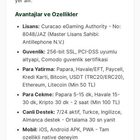
yer alir.
Avantajlar ve Ozellikler
Lisans:
Curacao eGaming Authority - No:
8048/JAZ (Master Lisans Sahibi:
Antillephone N.V.)
Guvenlik:
256-bit SSL, PCI-DSS uyumlu
altyapi, Comodo guvenlik sertifikasi
Para Yatirma:
Papara, Havale/EFT, Paycell,
Kredi Karti, Bitcoin, USDT (TRC20/ERC20),
Ethereum, Litecoin (Min 50 TL)
Para Cekme:
Papara 5-15 dk, Havale 15-
30 dk, Kripto 30 dk - 2 saat (Min 100 TL)
Canli Destek:
7/24 aktif, Turkce, Ingilizce,
Almanca destek - Ortalama 30 sn yanit
Mobil:
iOS, Android APK, PWA - Tam
ozellikli native deneyim