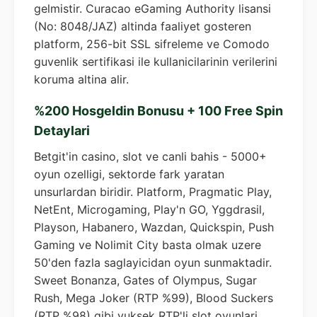
gelmistir. Curacao eGaming Authority lisansi
(No: 8048/JAZ) altinda faaliyet gosteren
platform, 256-bit SSL sifreleme ve Comodo
guvenlik sertifikasi ile kullanicilarinin verilerini
koruma altina alir.
%200 Hosgeldin Bonusu + 100 Free Spin
Detaylari
Betgit'in casino, slot ve canli bahis - 5000+
oyun ozelligi, sektorde fark yaratan
unsurlardan biridir. Platform, Pragmatic Play,
NetEnt, Microgaming, Play'n GO, Yggdrasil,
Playson, Habanero, Wazdan, Quickspin, Push
Gaming ve Nolimit City basta olmak uzere
50'den fazla saglayicidan oyun sunmaktadir.
Sweet Bonanza, Gates of Olympus, Sugar
Rush, Mega Joker (RTP %99), Blood Suckers
(RTP %98) gibi yuksek RTP'li slot oyunlari