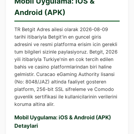
Mobil Uygulama: iOS &
Android (APK)
TR Betgit Adres ailesi olarak 2026-08-09
tarihi itibariyla Betgit'in en guncel giris
adresini ve resmi platforma erisim icin gerekli
tum bilgileri sizinle paylasiyoruz. Betgit, 2026
yili itibariyla Turkiye'nin en cok tercih edilen
bahis ve casino platformlarindan biri haline
gelmistir. Curacao eGaming Authority lisansi
(No: 8048/JAZ) altinda faaliyet gosteren
platform, 256-bit SSL sifreleme ve Comodo
guvenlik sertifikasi ile kullanicilarinin verilerini
koruma altina alir.
Mobil Uygulama: iOS & Android (APK)
Detaylari