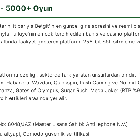
s - 5000+ Oyun
ihi itibariyla Betgit'in en guncel giris adresini ve resmi pla
ariyla Turkiye'nin en cok tercih edilen bahis ve casino platfo
altinda faaliyet gosteren platform, 256-bit SSL sifreleme v
platformu ozelligi, sektorde fark yaratan unsurlardan biridir.
on, Habanero, Wazdan, Quickspin, Push Gaming ve Nolimit C
nanza, Gates of Olympus, Sugar Rush, Mega Joker (RTP %9
cih ettikleri arasinda yer alir.
: 8048/JAZ (Master Lisans Sahibi: Antillephone N.V.)
 altyapi, Comodo guvenlik sertifikasi