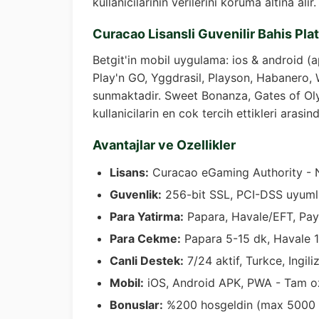
kullanicilarinin verilerini koruma altina alir.
Curacao Lisansli Guvenilir Bahis Pla
Betgit'in mobil uygulama: ios & android (a
Play'n GO, Yggdrasil, Playson, Habanero,
sunmaktadir. Sweet Bonanza, Gates of Oly
kullanicilarin en cok tercih ettikleri arasind
Avantajlar ve Ozellikler
Lisans:
Curacao eGaming Authority - No
Guvenlik:
256-bit SSL, PCI-DSS uyumlu
Para Yatirma:
Papara, Havale/EFT, Payc
Para Cekme:
Papara 5-15 dk, Havale 1
Canli Destek:
7/24 aktif, Turkce, Ingil
Mobil:
iOS, Android APK, PWA - Tam oze
Bonuslar:
%200 hosgeldin (max 5000 T