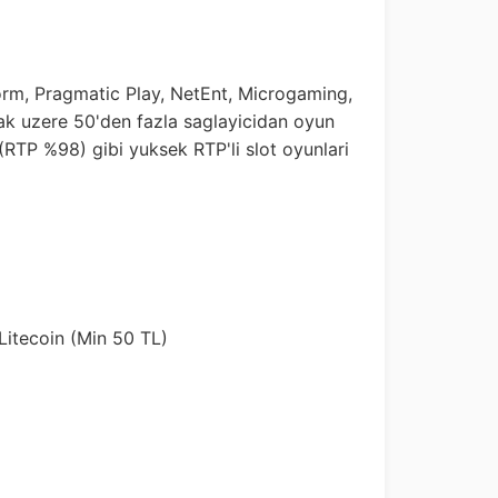
tform, Pragmatic Play, NetEnt, Microgaming,
ak uzere 50'den fazla saglayicidan oyun
TP %98) gibi yuksek RTP'li slot oyunlari
Litecoin (Min 50 TL)