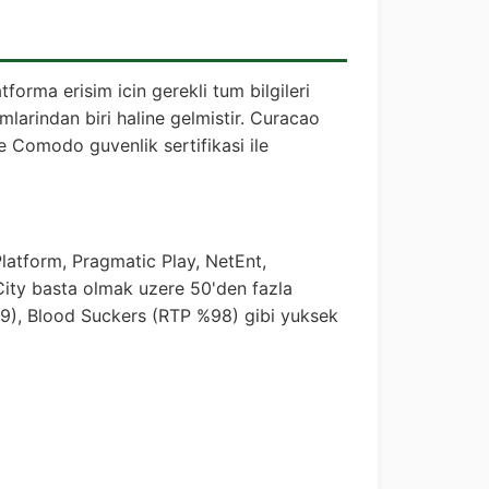
tforma erisim icin gerekli tum bilgileri
rmlarindan biri haline gelmistir. Curacao
e Comodo guvenlik sertifikasi ile
 Platform, Pragmatic Play, NetEnt,
ity basta olmak uzere 50'den fazla
9), Blood Suckers (RTP %98) gibi yuksek