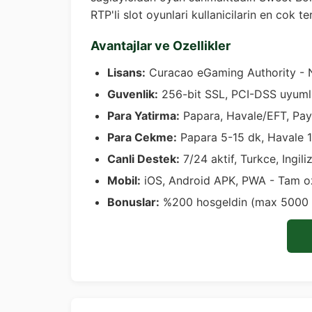
RTP'li slot oyunlari kullanicilarin en cok ter
Avantajlar ve Ozellikler
Lisans:
Curacao eGaming Authority - No
Guvenlik:
256-bit SSL, PCI-DSS uyumlu
Para Yatirma:
Papara, Havale/EFT, Payc
Para Cekme:
Papara 5-15 dk, Havale 1
Canli Destek:
7/24 aktif, Turkce, Ingil
Mobil:
iOS, Android APK, PWA - Tam oze
Bonuslar:
%200 hosgeldin (max 5000 T