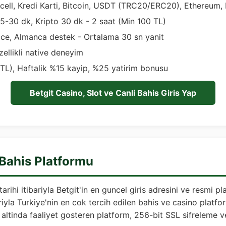
ell, Kredi Karti, Bitcoin, USDT (TRC20/ERC20), Ethereum, 
5-30 dk, Kripto 30 dk - 2 saat (Min 100 TL)
izce, Almanca destek - Ortalama 30 sn yanit
llikli native deneyim
L), Haftalik %15 kayip, %25 yatirim bonusu
Betgit Casino, Slot ve Canli Bahis Giris Yap
 Bahis Platformu
ihi itibariyla Betgit'in en guncel giris adresini ve resmi pla
ariyla Turkiye'nin en cok tercih edilen bahis ve casino platfo
altinda faaliyet gosteren platform, 256-bit SSL sifreleme v