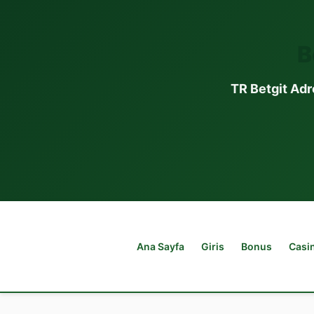
B
TR Betgit Adr
Ana Sayfa
Giris
Bonus
Casi