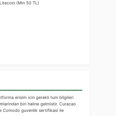
Litecoin (Min 50 TL)
tforma erisim icin gerekli tum bilgileri
rmlarindan biri haline gelmistir. Curacao
e Comodo guvenlik sertifikasi ile