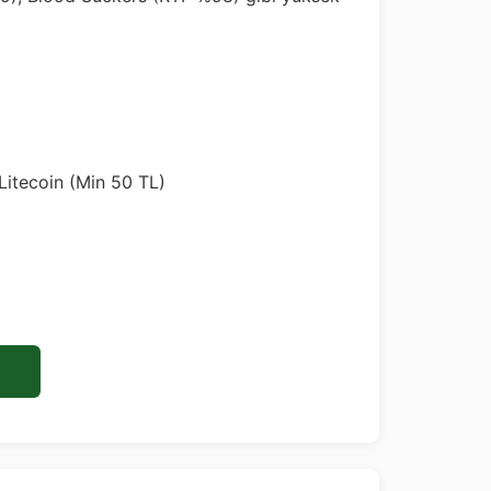
Litecoin (Min 50 TL)