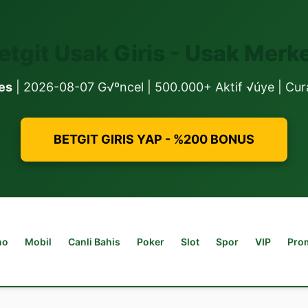
etgit Usak Giris - Usak Merk
es
| 2026-08-07 G√ºncel | 500.000+ Aktif √úye | Cur
BETGIT GIRIS YAP - %200 BONUS
no
Mobil
Canli Bahis
Poker
Slot
Spor
VIP
Pro