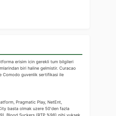
tforma erisim icin gerekli tum bilgileri
rmlarindan biri haline gelmistir. Curacao
e Comodo guvenlik sertifikasi ile
Platform, Pragmatic Play, NetEnt,
ity basta olmak uzere 50'den fazla
9), Blood Suckers (RTP %98) gibi yuksek