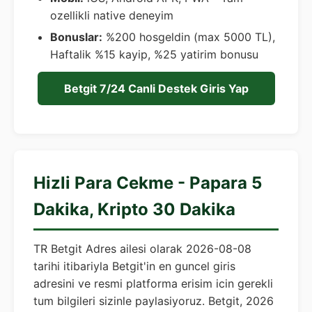
ozellikli native deneyim
Bonuslar:
%200 hosgeldin (max 5000 TL),
Haftalik %15 kayip, %25 yatirim bonusu
Betgit 7/24 Canli Destek Giris Yap
Hizli Para Cekme - Papara 5
Dakika, Kripto 30 Dakika
TR Betgit Adres ailesi olarak 2026-08-08
tarihi itibariyla Betgit'in en guncel giris
adresini ve resmi platforma erisim icin gerekli
tum bilgileri sizinle paylasiyoruz. Betgit, 2026