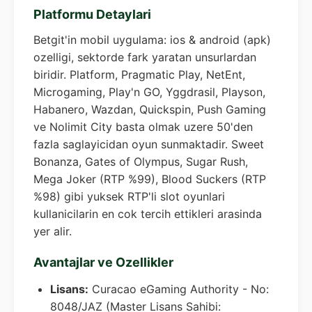
Platformu Detaylari
Betgit'in mobil uygulama: ios & android (apk)
ozelligi, sektorde fark yaratan unsurlardan
biridir. Platform, Pragmatic Play, NetEnt,
Microgaming, Play'n GO, Yggdrasil, Playson,
Habanero, Wazdan, Quickspin, Push Gaming
ve Nolimit City basta olmak uzere 50'den
fazla saglayicidan oyun sunmaktadir. Sweet
Bonanza, Gates of Olympus, Sugar Rush,
Mega Joker (RTP %99), Blood Suckers (RTP
%98) gibi yuksek RTP'li slot oyunlari
kullanicilarin en cok tercih ettikleri arasinda
yer alir.
Avantajlar ve Ozellikler
Lisans:
Curacao eGaming Authority - No:
8048/JAZ (Master Lisans Sahibi: