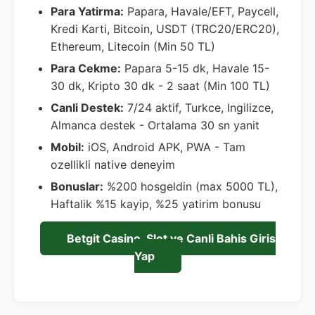
Para Yatirma:
Papara, Havale/EFT, Paycell,
Kredi Karti, Bitcoin, USDT (TRC20/ERC20),
Ethereum, Litecoin (Min 50 TL)
Para Cekme:
Papara 5-15 dk, Havale 15-
30 dk, Kripto 30 dk - 2 saat (Min 100 TL)
Canli Destek:
7/24 aktif, Turkce, Ingilizce,
Almanca destek - Ortalama 30 sn yanit
Mobil:
iOS, Android APK, PWA - Tam
ozellikli native deneyim
Bonuslar:
%200 hosgeldin (max 5000 TL),
Haftalik %15 kayip, %25 yatirim bonusu
Betgit Casino, Slot ve Canli Bahis Giris
Yap