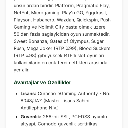
unsurlardan biridir. Platform, Pragmatic Play,
NetEnt, Microgaming, Play'n GO, Yggdrasil,
Playson, Habanero, Wazdan, Quickspin, Push
Gaming ve Nolimit City basta olmak uzere
50'den fazla saglayicidan oyun sunmaktadir.
Sweet Bonanza, Gates of Olympus, Sugar
Rush, Mega Joker (RTP %99), Blood Suckers
(RTP %98) gibi yuksek RTP'li slot oyunlari
kullanicilarin en cok tercih ettikleri arasinda
yer alir.
Avantajlar ve Ozellikler
Lisans:
Curacao eGaming Authority - No:
8048/JAZ (Master Lisans Sahibi:
Antillephone N.V.)
Guvenlik:
256-bit SSL, PCI-DSS uyumlu
altyapi, Comodo guvenlik sertifikasi