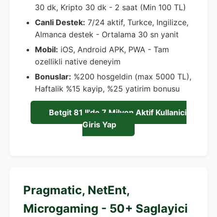
30 dk, Kripto 30 dk - 2 saat (Min 100 TL)
Canli Destek:
7/24 aktif, Turkce, Ingilizce,
Almanca destek - Ortalama 30 sn yanit
Mobil:
iOS, Android APK, PWA - Tam
ozellikli native deneyim
Bonuslar:
%200 hosgeldin (max 5000 TL),
Haftalik %15 kayip, %25 yatirim bonusu
Betgit 81 Il'de 7 Milyon Aktif Kullanici
Giris Yap
Pragmatic, NetEnt,
Microgaming - 50+ Saglayici