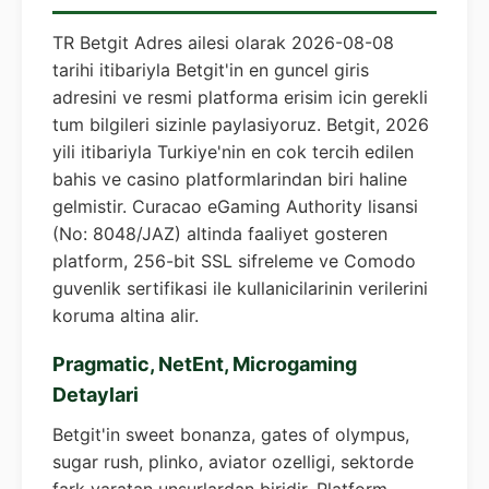
TR Betgit Adres ailesi olarak 2026-08-08
tarihi itibariyla Betgit'in en guncel giris
adresini ve resmi platforma erisim icin gerekli
tum bilgileri sizinle paylasiyoruz. Betgit, 2026
yili itibariyla Turkiye'nin en cok tercih edilen
bahis ve casino platformlarindan biri haline
gelmistir. Curacao eGaming Authority lisansi
(No: 8048/JAZ) altinda faaliyet gosteren
platform, 256-bit SSL sifreleme ve Comodo
guvenlik sertifikasi ile kullanicilarinin verilerini
koruma altina alir.
Pragmatic, NetEnt, Microgaming
Detaylari
Betgit'in sweet bonanza, gates of olympus,
sugar rush, plinko, aviator ozelligi, sektorde