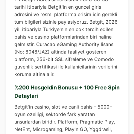
tarihi itibariyla Betgit'in en guncel giris
adresini ve resmi platforma erisim icin gerekli
tum bilgileri sizinle paylasiyoruz. Betgit, 2026
yili itibariyla Turkiye'nin en cok tercih edilen
bahis ve casino platformlarindan biri haline
gelmistir. Curacao eGaming Authority lisansi
(No: 8048/JAZ) altinda faaliyet gosteren
platform, 256-bit SSL sifreleme ve Comodo
guvenlik sertifikasi ile kullanicilarinin verilerini
koruma altina alir.
%200 Hosgeldin Bonusu + 100 Free Spin
Detaylari
Betgit'in casino, slot ve canli bahis - 5000+
oyun ozelligi, sektorde fark yaratan
unsurlardan biridir. Platform, Pragmatic Play,
NetEnt, Microgaming, Play'n GO, Yggdrasil,