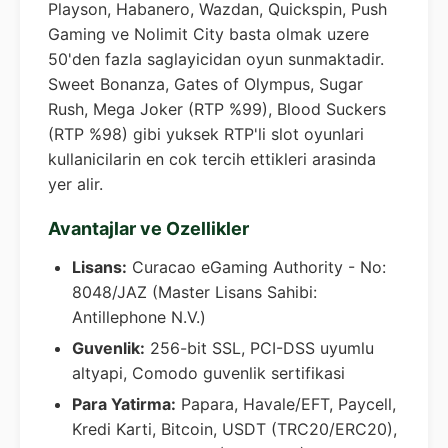
Playson, Habanero, Wazdan, Quickspin, Push
Gaming ve Nolimit City basta olmak uzere
50'den fazla saglayicidan oyun sunmaktadir.
Sweet Bonanza, Gates of Olympus, Sugar
Rush, Mega Joker (RTP %99), Blood Suckers
(RTP %98) gibi yuksek RTP'li slot oyunlari
kullanicilarin en cok tercih ettikleri arasinda
yer alir.
Avantajlar ve Ozellikler
Lisans:
Curacao eGaming Authority - No:
8048/JAZ (Master Lisans Sahibi:
Antillephone N.V.)
Guvenlik:
256-bit SSL, PCI-DSS uyumlu
altyapi, Comodo guvenlik sertifikasi
Para Yatirma:
Papara, Havale/EFT, Paycell,
Kredi Karti, Bitcoin, USDT (TRC20/ERC20),