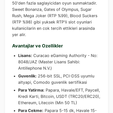
50'den fazla saglayicidan oyun sunmaktadir.
Sweet Bonanza, Gates of Olympus, Sugar
Rush, Mega Joker (RTP %99), Blood Suckers
(RTP %98) gibi yuksek RTP'li slot oyunlari
kullanicilarin en cok tercih ettikleri arasinda
yer alir.
Avantajlar ve Ozellikler
Lisans:
Curacao eGaming Authority - No:
8048/JAZ (Master Lisans Sahibi:
Antillephone N.V.)
Guvenlik:
256-bit SSL, PCI-DSS uyumlu
altyapi, Comodo guvenlik sertifikasi
Para Yatirma:
Papara, Havale/EFT, Paycell,
Kredi Karti, Bitcoin, USDT (TRC20/ERC20),
Ethereum, Litecoin (Min 50 TL)
Para Cekme:
Papara 5-15 dk, Havale 15-