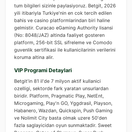
tum bilgileri sizinle paylasiyoruz. Betgit, 2026
yili itibariyla Turkiye'nin en cok tercih edilen
bahis ve casino platformlarindan biri haline
gelmistir. Curacao eGaming Authority lisansi
(No: 8048/JAZ) altinda faaliyet gosteren
platform, 256-bit SSL sifreleme ve Comodo
guvenlik sertifikasi ile kullanicilarinin verilerini
koruma altina alir.
VIP Programi Detaylari
Betgit'in 81 il'de 7 milyon aktif kullanici
ozelligi, sektorde fark yaratan unsurlardan
biridir. Platform, Pragmatic Play, NetEnt,
Microgaming, Play'n GO, Yggdrasil, Playson,
Habanero, Wazdan, Quickspin, Push Gaming
ve Nolimit City basta olmak uzere 50'den
fazla saglayicidan oyun sunmaktadir. Sweet