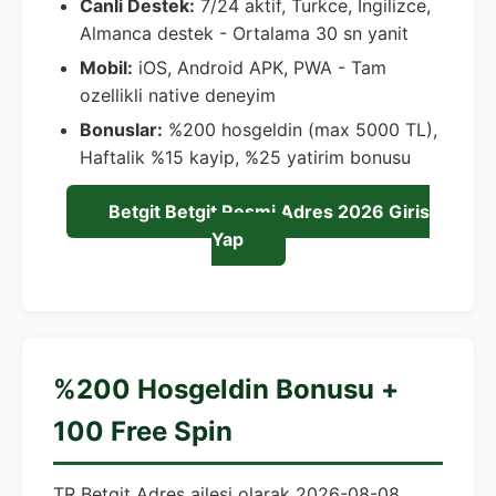
Canli Destek:
7/24 aktif, Turkce, Ingilizce,
Almanca destek - Ortalama 30 sn yanit
Mobil:
iOS, Android APK, PWA - Tam
ozellikli native deneyim
Bonuslar:
%200 hosgeldin (max 5000 TL),
Haftalik %15 kayip, %25 yatirim bonusu
Betgit Betgit Resmi Adres 2026 Giris
Yap
%200 Hosgeldin Bonusu +
100 Free Spin
TR Betgit Adres ailesi olarak 2026-08-08