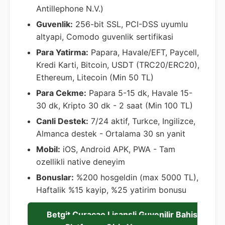
Antillephone N.V.)
Guvenlik:
256-bit SSL, PCI-DSS uyumlu
altyapi, Comodo guvenlik sertifikasi
Para Yatirma:
Papara, Havale/EFT, Paycell,
Kredi Karti, Bitcoin, USDT (TRC20/ERC20),
Ethereum, Litecoin (Min 50 TL)
Para Cekme:
Papara 5-15 dk, Havale 15-
30 dk, Kripto 30 dk - 2 saat (Min 100 TL)
Canli Destek:
7/24 aktif, Turkce, Ingilizce,
Almanca destek - Ortalama 30 sn yanit
Mobil:
iOS, Android APK, PWA - Tam
ozellikli native deneyim
Bonuslar:
%200 hosgeldin (max 5000 TL),
Haftalik %15 kayip, %25 yatirim bonusu
Betgit Curacao Lisansli Guvenilir Bahis