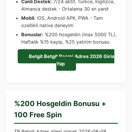
Canli Destek:
7/24 aktif, Turkce, Ingilizce,
Almanca destek - Ortalama 30 sn yanit
Mobil:
iOS, Android APK, PWA - Tam
ozellikli native deneyim
Bonuslar:
%200 hosgeldin (max 5000 TL),
Haftalik %15 kayip, %25 yatirim bonusu
Betgit Betgit Resmi Adres 2026 Giris
Yap
%200 Hosgeldin Bonusu +
100 Free Spin
TR Betgit Adres ailesi olarak 2026-08-08