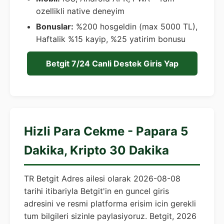
ozellikli native deneyim
Bonuslar:
%200 hosgeldin (max 5000 TL),
Haftalik %15 kayip, %25 yatirim bonusu
Betgit 7/24 Canli Destek Giris Yap
Hizli Para Cekme - Papara 5
Dakika, Kripto 30 Dakika
TR Betgit Adres ailesi olarak 2026-08-08
tarihi itibariyla Betgit'in en guncel giris
adresini ve resmi platforma erisim icin gerekli
tum bilgileri sizinle paylasiyoruz. Betgit, 2026