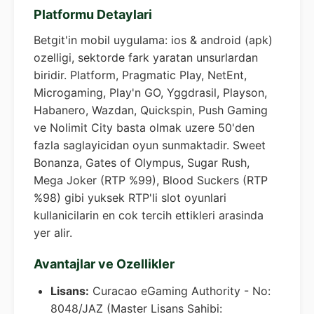
Platformu Detaylari
Betgit'in mobil uygulama: ios & android (apk)
ozelligi, sektorde fark yaratan unsurlardan
biridir. Platform, Pragmatic Play, NetEnt,
Microgaming, Play'n GO, Yggdrasil, Playson,
Habanero, Wazdan, Quickspin, Push Gaming
ve Nolimit City basta olmak uzere 50'den
fazla saglayicidan oyun sunmaktadir. Sweet
Bonanza, Gates of Olympus, Sugar Rush,
Mega Joker (RTP %99), Blood Suckers (RTP
%98) gibi yuksek RTP'li slot oyunlari
kullanicilarin en cok tercih ettikleri arasinda
yer alir.
Avantajlar ve Ozellikler
Lisans:
Curacao eGaming Authority - No:
8048/JAZ (Master Lisans Sahibi: