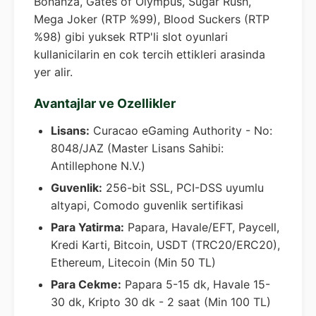
Bonanza, Gates of Olympus, Sugar Rush,
Mega Joker (RTP %99), Blood Suckers (RTP
%98) gibi yuksek RTP'li slot oyunlari
kullanicilarin en cok tercih ettikleri arasinda
yer alir.
Avantajlar ve Ozellikler
Lisans:
Curacao eGaming Authority - No:
8048/JAZ (Master Lisans Sahibi:
Antillephone N.V.)
Guvenlik:
256-bit SSL, PCI-DSS uyumlu
altyapi, Comodo guvenlik sertifikasi
Para Yatirma:
Papara, Havale/EFT, Paycell,
Kredi Karti, Bitcoin, USDT (TRC20/ERC20),
Ethereum, Litecoin (Min 50 TL)
Para Cekme:
Papara 5-15 dk, Havale 15-
30 dk, Kripto 30 dk - 2 saat (Min 100 TL)