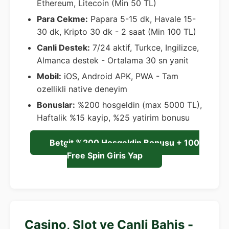
Ethereum, Litecoin (Min 50 TL)
Para Cekme:
Papara 5-15 dk, Havale 15-
30 dk, Kripto 30 dk - 2 saat (Min 100 TL)
Canli Destek:
7/24 aktif, Turkce, Ingilizce,
Almanca destek - Ortalama 30 sn yanit
Mobil:
iOS, Android APK, PWA - Tam
ozellikli native deneyim
Bonuslar:
%200 hosgeldin (max 5000 TL),
Haftalik %15 kayip, %25 yatirim bonusu
Betgit %200 Hosgeldin Bonusu + 100
Free Spin Giris Yap
Casino, Slot ve Canli Bahis -