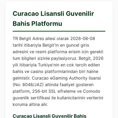
Curacao Lisansli Guvenilir
Bahis Platformu
TR Betgit Adres ailesi olarak 2026-08-08
tarihi itibariyla Betgit'in en guncel giris
adresini ve resmi platforma erisim icin gerekli
tum bilgileri sizinle paylasiyoruz. Betgit, 2026
yili itibariyla Turkiye'nin en cok tercih edilen
bahis ve casino platformlarindan biri haline
gelmistir. Curacao eGaming Authority lisansi
(No: 8048/JAZ) altinda faaliyet gosteren
platform, 256-bit SSL sifreleme ve Comodo
guvenlik sertifikasi ile kullanicilarinin verilerini
koruma altina alir.
Curacao Lisansli Guvenilir Bahis