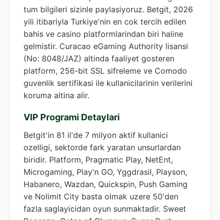
tum bilgileri sizinle paylasiyoruz. Betgit, 2026
yili itibariyla Turkiye'nin en cok tercih edilen
bahis ve casino platformlarindan biri haline
gelmistir. Curacao eGaming Authority lisansi
(No: 8048/JAZ) altinda faaliyet gosteren
platform, 256-bit SSL sifreleme ve Comodo
guvenlik sertifikasi ile kullanicilarinin verilerini
koruma altina alir.
VIP Programi Detaylari
Betgit'in 81 il'de 7 milyon aktif kullanici
ozelligi, sektorde fark yaratan unsurlardan
biridir. Platform, Pragmatic Play, NetEnt,
Microgaming, Play'n GO, Yggdrasil, Playson,
Habanero, Wazdan, Quickspin, Push Gaming
ve Nolimit City basta olmak uzere 50'den
fazla saglayicidan oyun sunmaktadir. Sweet