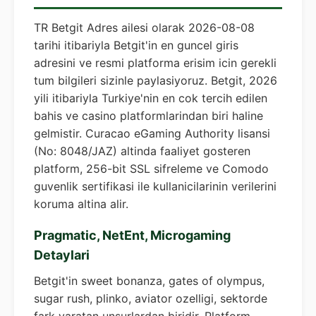
TR Betgit Adres ailesi olarak 2026-08-08
tarihi itibariyla Betgit'in en guncel giris
adresini ve resmi platforma erisim icin gerekli
tum bilgileri sizinle paylasiyoruz. Betgit, 2026
yili itibariyla Turkiye'nin en cok tercih edilen
bahis ve casino platformlarindan biri haline
gelmistir. Curacao eGaming Authority lisansi
(No: 8048/JAZ) altinda faaliyet gosteren
platform, 256-bit SSL sifreleme ve Comodo
guvenlik sertifikasi ile kullanicilarinin verilerini
koruma altina alir.
Pragmatic, NetEnt, Microgaming
Detaylari
Betgit'in sweet bonanza, gates of olympus,
sugar rush, plinko, aviator ozelligi, sektorde