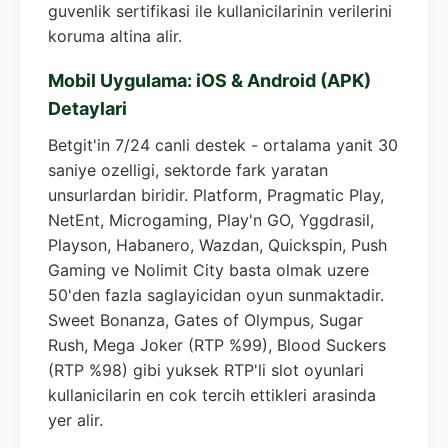
guvenlik sertifikasi ile kullanicilarinin verilerini
koruma altina alir.
Mobil Uygulama: iOS & Android (APK)
Detaylari
Betgit'in 7/24 canli destek - ortalama yanit 30
saniye ozelligi, sektorde fark yaratan
unsurlardan biridir. Platform, Pragmatic Play,
NetEnt, Microgaming, Play'n GO, Yggdrasil,
Playson, Habanero, Wazdan, Quickspin, Push
Gaming ve Nolimit City basta olmak uzere
50'den fazla saglayicidan oyun sunmaktadir.
Sweet Bonanza, Gates of Olympus, Sugar
Rush, Mega Joker (RTP %99), Blood Suckers
(RTP %98) gibi yuksek RTP'li slot oyunlari
kullanicilarin en cok tercih ettikleri arasinda
yer alir.