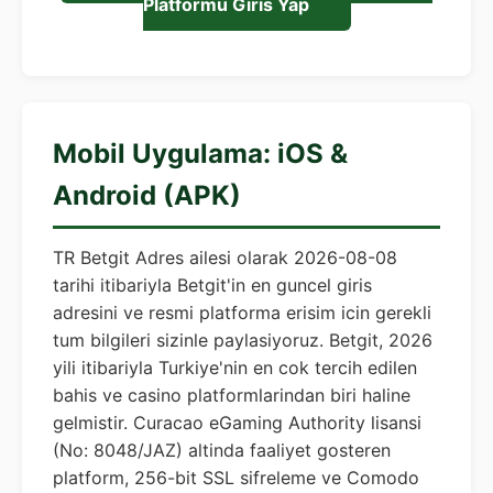
Platformu Giris Yap
Mobil Uygulama: iOS &
Android (APK)
TR Betgit Adres ailesi olarak 2026-08-08
tarihi itibariyla Betgit'in en guncel giris
adresini ve resmi platforma erisim icin gerekli
tum bilgileri sizinle paylasiyoruz. Betgit, 2026
yili itibariyla Turkiye'nin en cok tercih edilen
bahis ve casino platformlarindan biri haline
gelmistir. Curacao eGaming Authority lisansi
(No: 8048/JAZ) altinda faaliyet gosteren
platform, 256-bit SSL sifreleme ve Comodo