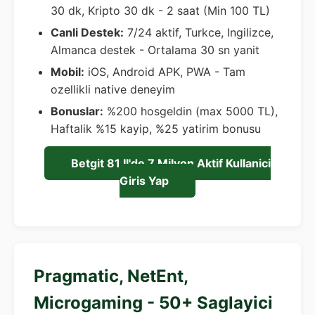
30 dk, Kripto 30 dk - 2 saat (Min 100 TL)
Canli Destek:
7/24 aktif, Turkce, Ingilizce,
Almanca destek - Ortalama 30 sn yanit
Mobil:
iOS, Android APK, PWA - Tam
ozellikli native deneyim
Bonuslar:
%200 hosgeldin (max 5000 TL),
Haftalik %15 kayip, %25 yatirim bonusu
Betgit 81 Il'de 7 Milyon Aktif Kullanici
Giris Yap
Pragmatic, NetEnt,
Microgaming - 50+ Saglayici