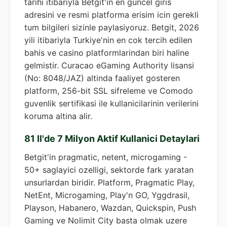
tarihi itibariyla Betgit'in en guncel giris
adresini ve resmi platforma erisim icin gerekli
tum bilgileri sizinle paylasiyoruz. Betgit, 2026
yili itibariyla Turkiye'nin en cok tercih edilen
bahis ve casino platformlarindan biri haline
gelmistir. Curacao eGaming Authority lisansi
(No: 8048/JAZ) altinda faaliyet gosteren
platform, 256-bit SSL sifreleme ve Comodo
guvenlik sertifikasi ile kullanicilarinin verilerini
koruma altina alir.
81 Il'de 7 Milyon Aktif Kullanici Detaylari
Betgit'in pragmatic, netent, microgaming -
50+ saglayici ozelligi, sektorde fark yaratan
unsurlardan biridir. Platform, Pragmatic Play,
NetEnt, Microgaming, Play'n GO, Yggdrasil,
Playson, Habanero, Wazdan, Quickspin, Push
Gaming ve Nolimit City basta olmak uzere