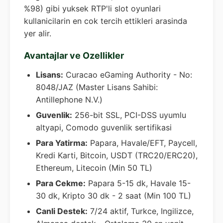
%98) gibi yuksek RTP'li slot oyunlari
kullanicilarin en cok tercih ettikleri arasinda
yer alir.
Avantajlar ve Ozellikler
Lisans:
Curacao eGaming Authority - No:
8048/JAZ (Master Lisans Sahibi:
Antillephone N.V.)
Guvenlik:
256-bit SSL, PCI-DSS uyumlu
altyapi, Comodo guvenlik sertifikasi
Para Yatirma:
Papara, Havale/EFT, Paycell,
Kredi Karti, Bitcoin, USDT (TRC20/ERC20),
Ethereum, Litecoin (Min 50 TL)
Para Cekme:
Papara 5-15 dk, Havale 15-
30 dk, Kripto 30 dk - 2 saat (Min 100 TL)
Canli Destek:
7/24 aktif, Turkce, Ingilizce,