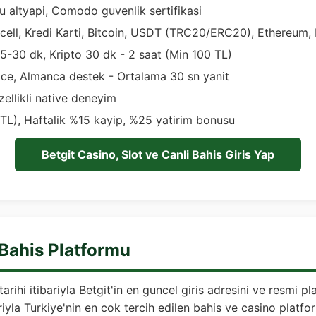
 altyapi, Comodo guvenlik sertifikasi
ell, Kredi Karti, Bitcoin, USDT (TRC20/ERC20), Ethereum, 
5-30 dk, Kripto 30 dk - 2 saat (Min 100 TL)
izce, Almanca destek - Ortalama 30 sn yanit
llikli native deneyim
L), Haftalik %15 kayip, %25 yatirim bonusu
Betgit Casino, Slot ve Canli Bahis Giris Yap
 Bahis Platformu
ihi itibariyla Betgit'in en guncel giris adresini ve resmi pla
ariyla Turkiye'nin en cok tercih edilen bahis ve casino platfo