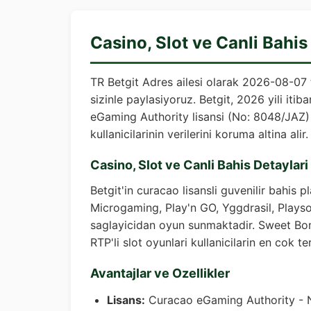
Casino, Slot ve Canli Bahi
TR Betgit Adres ailesi olarak 2026-08-07 tar
sizinle paylasiyoruz. Betgit, 2026 yili itib
eGaming Authority lisansi (No: 8048/JAZ) 
kullanicilarinin verilerini koruma altina alir.
Casino, Slot ve Canli Bahis Detaylari
Betgit'in curacao lisansli guvenilir bahis 
Microgaming, Play'n GO, Yggdrasil, Plays
saglayicidan oyun sunmaktadir. Sweet Bo
RTP'li slot oyunlari kullanicilarin en cok ter
Avantajlar ve Ozellikler
Lisans:
Curacao eGaming Authority - No