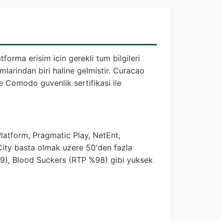
tforma erisim icin gerekli tum bilgileri
rmlarindan biri haline gelmistir. Curacao
e Comodo guvenlik sertifikasi ile
 Platform, Pragmatic Play, NetEnt,
ity basta olmak uzere 50'den fazla
9), Blood Suckers (RTP %98) gibi yuksek