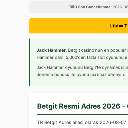
üìÖ Son Guncellenme:
2026-08
üé∞ TR
Jack Hammer
, Betgit casino'nun en populer 
Hammer dahil 5.000'den fazla slot oyununu en
Jack Hammer oyununu Betgit'te oynamak icin 
deneme bonusu ile oyunu ucretsiz deneyin.
Betgit Resmi Adres 2026 - 
TR Betgit Adres ailesi olarak 2026-08-07 tar