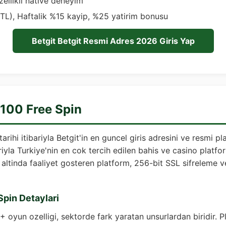
llikli native deneyim
L), Haftalik %15 kayip, %25 yatirim bonusu
Betgit Betgit Resmi Adres 2026 Giris Yap
100 Free Spin
ihi itibariyla Betgit'in en guncel giris adresini ve resmi pla
ariyla Turkiye'nin en cok tercih edilen bahis ve casino platfo
altinda faaliyet gosteren platform, 256-bit SSL sifreleme v
pin Detaylari
0+ oyun ozelligi, sektorde fark yaratan unsurlardan biridir. 