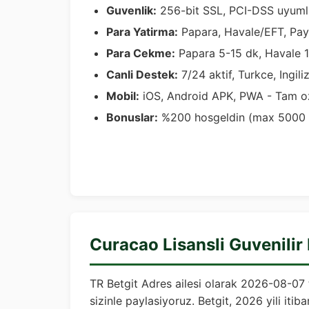
Guvenlik:
256-bit SSL, PCI-DSS uyumlu
Para Yatirma:
Papara, Havale/EFT, Payc
Para Cekme:
Papara 5-15 dk, Havale 1
Canli Destek:
7/24 aktif, Turkce, Ingil
Mobil:
iOS, Android APK, PWA - Tam oze
Bonuslar:
%200 hosgeldin (max 5000 T
Curacao Lisansli Guvenilir
TR Betgit Adres ailesi olarak 2026-08-07 tar
sizinle paylasiyoruz. Betgit, 2026 yili itib