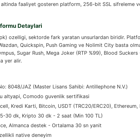
altinda faaliyet gosteren platform, 256-bit SSL sifreleme v
tformu Detaylari
pk) ozelligi, sektorde fark yaratan unsurlardan biridir. Pla
 Wazdan, Quickspin, Push Gaming ve Nolimit City basta olm
mpus, Sugar Rush, Mega Joker (RTP %99), Blood Suckers (R
a yer alir.
: 8048/JAZ (Master Lisans Sahibi: Antillephone N.V.)
 altyapi, Comodo guvenlik sertifikasi
ell, Kredi Karti, Bitcoin, USDT (TRC20/ERC20), Ethereum, 
5-30 dk, Kripto 30 dk - 2 saat (Min 100 TL)
izce, Almanca destek - Ortalama 30 sn yanit
llikli native deneyim