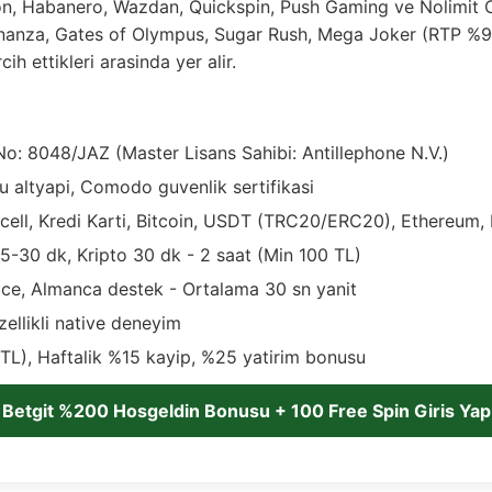
on, Habanero, Wazdan, Quickspin, Push Gaming ve Nolimit C
nanza, Gates of Olympus, Sugar Rush, Mega Joker (RTP %9
cih ettikleri arasinda yer alir.
: 8048/JAZ (Master Lisans Sahibi: Antillephone N.V.)
 altyapi, Comodo guvenlik sertifikasi
ell, Kredi Karti, Bitcoin, USDT (TRC20/ERC20), Ethereum, 
5-30 dk, Kripto 30 dk - 2 saat (Min 100 TL)
izce, Almanca destek - Ortalama 30 sn yanit
llikli native deneyim
L), Haftalik %15 kayip, %25 yatirim bonusu
Betgit %200 Hosgeldin Bonusu + 100 Free Spin Giris Yap