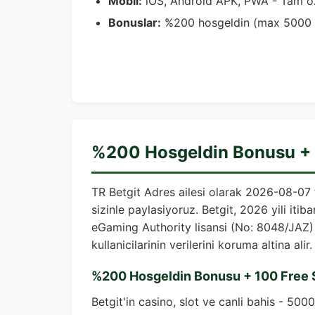
Mobil:
iOS, Android APK, PWA - Tam oze
Bonuslar:
%200 hosgeldin (max 5000 T
%200 Hosgeldin Bonusu + 
TR Betgit Adres ailesi olarak 2026-08-07 tar
sizinle paylasiyoruz. Betgit, 2026 yili itib
eGaming Authority lisansi (No: 8048/JAZ) 
kullanicilarinin verilerini koruma altina alir.
%200 Hosgeldin Bonusu + 100 Free S
Betgit'in casino, slot ve canli bahis - 500