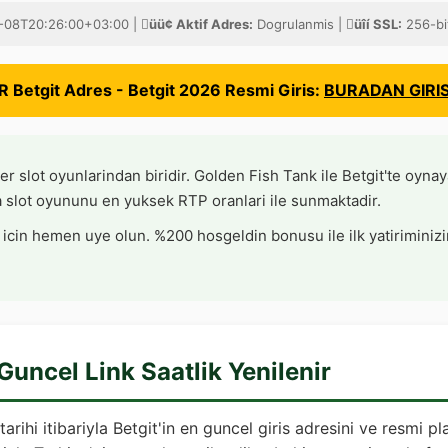
08T20:26:00+03:00 |
üü¢ Aktif Adres:
Dogrulanmis |
üîí SSL:
256-bi
 Betgit Adres - Betgit 2026 Resmi Giris:
BURADAN GIRIS
er slot oyunlarindan biridir. Golden Fish Tank ile Betgit'te oyna
a slot oyununu en yuksek RTP oranlari ile sunmaktadir.
cin hemen uye olun. %200 hosgeldin bonusu ile ilk yatiriminizi
Guncel Link Saatlik Yenilenir
ihi itibariyla Betgit'in en guncel giris adresini ve resmi pla