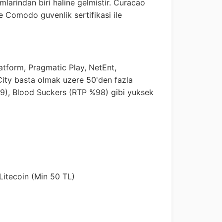
rmlarindan biri haline gelmistir. Curacao
e Comodo guvenlik sertifikasi ile
latform, Pragmatic Play, NetEnt,
ity basta olmak uzere 50'den fazla
9), Blood Suckers (RTP %98) gibi yuksek
Litecoin (Min 50 TL)