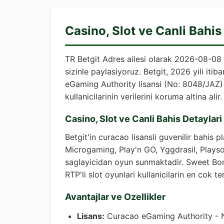
Casino, Slot ve Canli Bahi
TR Betgit Adres ailesi olarak 2026-08-08 tar
sizinle paylasiyoruz. Betgit, 2026 yili itib
eGaming Authority lisansi (No: 8048/JAZ) 
kullanicilarinin verilerini koruma altina alir.
Casino, Slot ve Canli Bahis Detaylari
Betgit'in curacao lisansli guvenilir bahis 
Microgaming, Play'n GO, Yggdrasil, Plays
saglayicidan oyun sunmaktadir. Sweet Bo
RTP'li slot oyunlari kullanicilarin en cok ter
Avantajlar ve Ozellikler
Lisans:
Curacao eGaming Authority - No