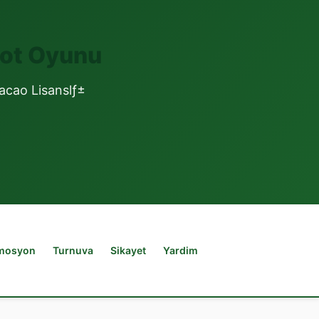
lot Oyunu
acao Lisanslƒ±
mosyon
Turnuva
Sikayet
Yardim