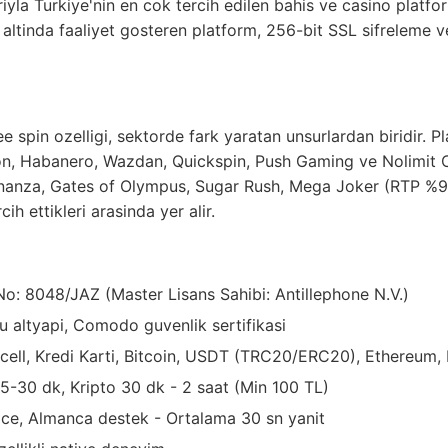
ariyla Turkiye'nin en cok tercih edilen bahis ve casino platfo
altinda faaliyet gosteren platform, 256-bit SSL sifreleme v
 spin ozelligi, sektorde fark yaratan unsurlardan biridir. P
on, Habanero, Wazdan, Quickspin, Push Gaming ve Nolimit C
nanza, Gates of Olympus, Sugar Rush, Mega Joker (RTP %9
cih ettikleri arasinda yer alir.
: 8048/JAZ (Master Lisans Sahibi: Antillephone N.V.)
 altyapi, Comodo guvenlik sertifikasi
ell, Kredi Karti, Bitcoin, USDT (TRC20/ERC20), Ethereum, 
5-30 dk, Kripto 30 dk - 2 saat (Min 100 TL)
izce, Almanca destek - Ortalama 30 sn yanit