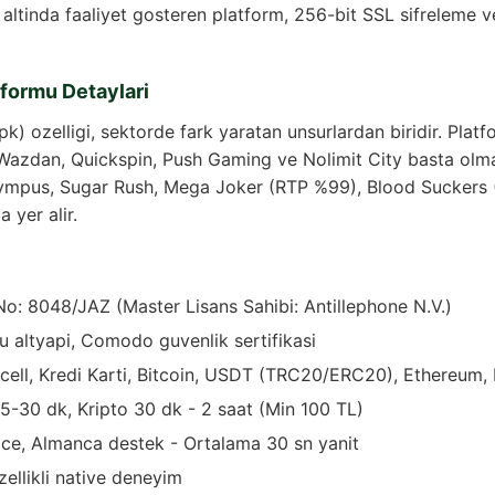
altinda faaliyet gosteren platform, 256-bit SSL sifreleme v
tformu Detaylari
pk) ozelligi, sektorde fark yaratan unsurlardan biridir. Pla
 Wazdan, Quickspin, Push Gaming ve Nolimit City basta olm
mpus, Sugar Rush, Mega Joker (RTP %99), Blood Suckers (R
a yer alir.
: 8048/JAZ (Master Lisans Sahibi: Antillephone N.V.)
 altyapi, Comodo guvenlik sertifikasi
ell, Kredi Karti, Bitcoin, USDT (TRC20/ERC20), Ethereum, 
5-30 dk, Kripto 30 dk - 2 saat (Min 100 TL)
izce, Almanca destek - Ortalama 30 sn yanit
llikli native deneyim