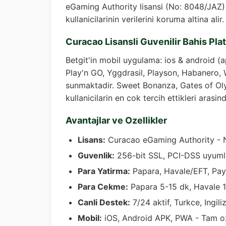
eGaming Authority lisansi (No: 8048/JAZ) 
kullanicilarinin verilerini koruma altina alir.
Curacao Lisansli Guvenilir Bahis Pla
Betgit'in mobil uygulama: ios & android (a
Play'n GO, Yggdrasil, Playson, Habanero,
sunmaktadir. Sweet Bonanza, Gates of Oly
kullanicilarin en cok tercih ettikleri arasind
Avantajlar ve Ozellikler
Lisans:
Curacao eGaming Authority - No
Guvenlik:
256-bit SSL, PCI-DSS uyumlu
Para Yatirma:
Papara, Havale/EFT, Payc
Para Cekme:
Papara 5-15 dk, Havale 1
Canli Destek:
7/24 aktif, Turkce, Ingil
Mobil:
iOS, Android APK, PWA - Tam oze