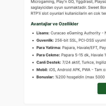
Microgaming, Play'n GO, Yggdrasil, Plays
saglayicidan oyun sunmaktadir. Sweet Bo
RTP'li slot oyunlari kullanicilarin en cok ter
Avantajlar ve Ozellikler
Lisans:
Curacao eGaming Authority - No
Guvenlik:
256-bit SSL, PCI-DSS uyumlu
Para Yatirma:
Papara, Havale/EFT, Payc
Para Cekme:
Papara 5-15 dk, Havale 1
Canli Destek:
7/24 aktif, Turkce, Ingil
Mobil:
iOS, Android APK, PWA - Tam oze
Bonuslar:
%200 hosgeldin (max 5000 T