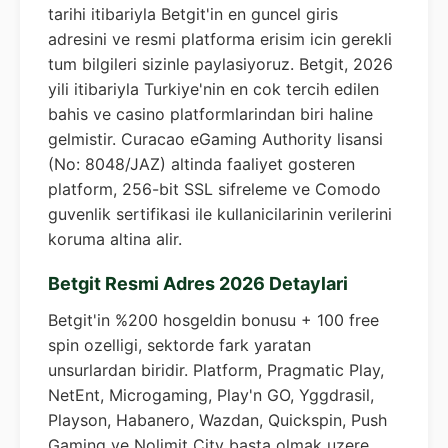
tarihi itibariyla Betgit'in en guncel giris
adresini ve resmi platforma erisim icin gerekli
tum bilgileri sizinle paylasiyoruz. Betgit, 2026
yili itibariyla Turkiye'nin en cok tercih edilen
bahis ve casino platformlarindan biri haline
gelmistir. Curacao eGaming Authority lisansi
(No: 8048/JAZ) altinda faaliyet gosteren
platform, 256-bit SSL sifreleme ve Comodo
guvenlik sertifikasi ile kullanicilarinin verilerini
koruma altina alir.
Betgit Resmi Adres 2026 Detaylari
Betgit'in %200 hosgeldin bonusu + 100 free
spin ozelligi, sektorde fark yaratan
unsurlardan biridir. Platform, Pragmatic Play,
NetEnt, Microgaming, Play'n GO, Yggdrasil,
Playson, Habanero, Wazdan, Quickspin, Push
Gaming ve Nolimit City basta olmak uzere