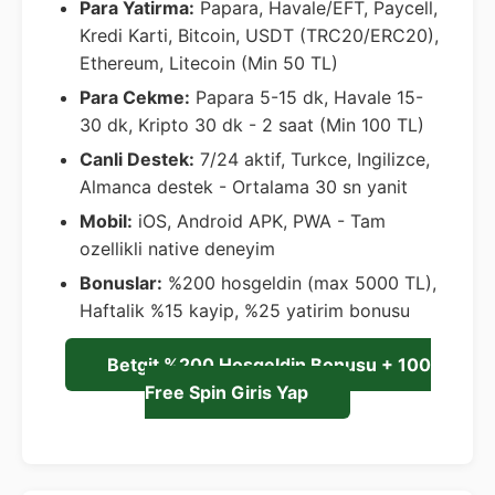
Para Yatirma:
Papara, Havale/EFT, Paycell,
Kredi Karti, Bitcoin, USDT (TRC20/ERC20),
Ethereum, Litecoin (Min 50 TL)
Para Cekme:
Papara 5-15 dk, Havale 15-
30 dk, Kripto 30 dk - 2 saat (Min 100 TL)
Canli Destek:
7/24 aktif, Turkce, Ingilizce,
Almanca destek - Ortalama 30 sn yanit
Mobil:
iOS, Android APK, PWA - Tam
ozellikli native deneyim
Bonuslar:
%200 hosgeldin (max 5000 TL),
Haftalik %15 kayip, %25 yatirim bonusu
Betgit %200 Hosgeldin Bonusu + 100
Free Spin Giris Yap