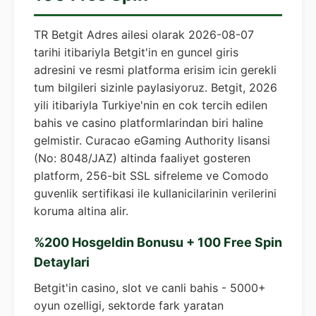
TR Betgit Adres ailesi olarak 2026-08-07
tarihi itibariyla Betgit'in en guncel giris
adresini ve resmi platforma erisim icin gerekli
tum bilgileri sizinle paylasiyoruz. Betgit, 2026
yili itibariyla Turkiye'nin en cok tercih edilen
bahis ve casino platformlarindan biri haline
gelmistir. Curacao eGaming Authority lisansi
(No: 8048/JAZ) altinda faaliyet gosteren
platform, 256-bit SSL sifreleme ve Comodo
guvenlik sertifikasi ile kullanicilarinin verilerini
koruma altina alir.
%200 Hosgeldin Bonusu + 100 Free Spin
Detaylari
Betgit'in casino, slot ve canli bahis - 5000+
oyun ozelligi, sektorde fark yaratan