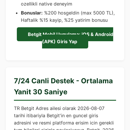
ozellikli native deneyim
Bonuslar:
%200 hosgeldin (max 5000 TL),
Haftalik %15 kayip, %25 yatirim bonusu
Betgit Mobil Uygulama: iOS & Android
(APK) Giris Yap
7/24 Canli Destek - Ortalama
Yanit 30 Saniye
TR Betgit Adres ailesi olarak 2026-08-07
tarihi itibariyla Betgit'in en guncel giris
adresini ve resmi platforma erisim icin gerekli