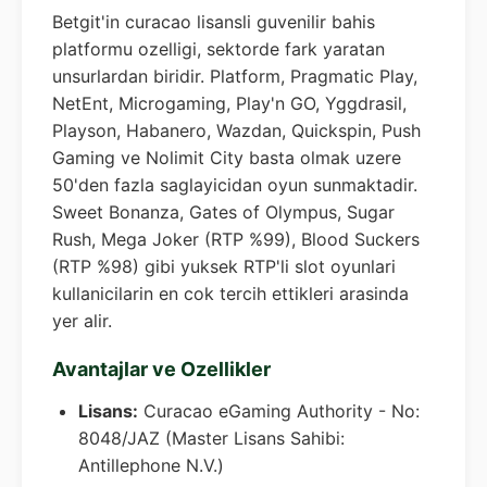
Betgit'in curacao lisansli guvenilir bahis
platformu ozelligi, sektorde fark yaratan
unsurlardan biridir. Platform, Pragmatic Play,
NetEnt, Microgaming, Play'n GO, Yggdrasil,
Playson, Habanero, Wazdan, Quickspin, Push
Gaming ve Nolimit City basta olmak uzere
50'den fazla saglayicidan oyun sunmaktadir.
Sweet Bonanza, Gates of Olympus, Sugar
Rush, Mega Joker (RTP %99), Blood Suckers
(RTP %98) gibi yuksek RTP'li slot oyunlari
kullanicilarin en cok tercih ettikleri arasinda
yer alir.
Avantajlar ve Ozellikler
Lisans:
Curacao eGaming Authority - No:
8048/JAZ (Master Lisans Sahibi:
Antillephone N.V.)