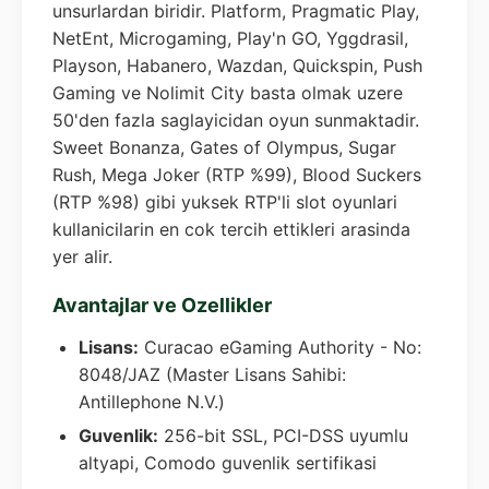
unsurlardan biridir. Platform, Pragmatic Play,
NetEnt, Microgaming, Play'n GO, Yggdrasil,
Playson, Habanero, Wazdan, Quickspin, Push
Gaming ve Nolimit City basta olmak uzere
50'den fazla saglayicidan oyun sunmaktadir.
Sweet Bonanza, Gates of Olympus, Sugar
Rush, Mega Joker (RTP %99), Blood Suckers
(RTP %98) gibi yuksek RTP'li slot oyunlari
kullanicilarin en cok tercih ettikleri arasinda
yer alir.
Avantajlar ve Ozellikler
Lisans:
Curacao eGaming Authority - No:
8048/JAZ (Master Lisans Sahibi:
Antillephone N.V.)
Guvenlik:
256-bit SSL, PCI-DSS uyumlu
altyapi, Comodo guvenlik sertifikasi