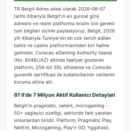
TR Betgit Adres ailesi olarak 2026-08-07
tarihi itibariyla Betgit'in en guncel giris
adresini ve resmi platforma erisim icin gerekli
tum bilgileri sizinle paylasiyoruz. Betgit, 2026
yili itibariyla Turkiye'nin en cok tercih edilen
bahis ve casino platformlarindan biri haline
gelmistir. Curacao eGaming Authority lisansi
(No: 8048/JAZ) altinda faaliyet gosteren
platform, 256-bit SSL sifreleme ve Comodo
guvenlik sertifikasi ile kullanicilarinin verilerini
koruma altina alir.
81 Il'de 7 Milyon Aktif Kullanici Detaylari
Betgit'in pragmatic, netent, microgaming -
50+ saglayici ozelligi, sektorde fark yaratan
unsurlardan biridir. Platform, Pragmatic Play,
NetEnt, Microgaming, Play'n GO, Yggdrasil,