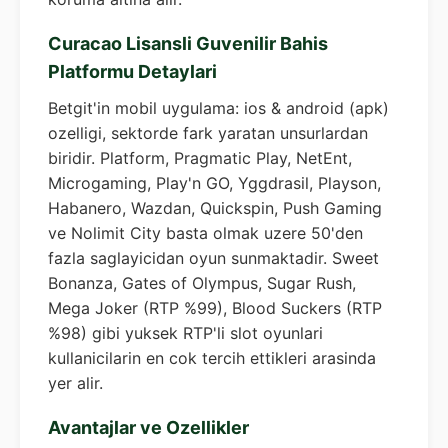
Curacao Lisansli Guvenilir Bahis
Platformu Detaylari
Betgit'in mobil uygulama: ios & android (apk)
ozelligi, sektorde fark yaratan unsurlardan
biridir. Platform, Pragmatic Play, NetEnt,
Microgaming, Play'n GO, Yggdrasil, Playson,
Habanero, Wazdan, Quickspin, Push Gaming
ve Nolimit City basta olmak uzere 50'den
fazla saglayicidan oyun sunmaktadir. Sweet
Bonanza, Gates of Olympus, Sugar Rush,
Mega Joker (RTP %99), Blood Suckers (RTP
%98) gibi yuksek RTP'li slot oyunlari
kullanicilarin en cok tercih ettikleri arasinda
yer alir.
Avantajlar ve Ozellikler