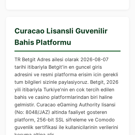
Curacao Lisansli Guvenilir
Bahis Platformu
TR Betgit Adres ailesi olarak 2026-08-07
tarihi itibariyla Betgit'in en guncel giris
adresini ve resmi platforma erisim icin gerekli
tum bilgileri sizinle paylasiyoruz. Betgit, 2026
yili itibariyla Turkiye'nin en cok tercih edilen
bahis ve casino platformlarindan biri haline
gelmistir. Curacao eGaming Authority lisansi
(No: 8048/JAZ) altinda faaliyet gosteren
platform, 256-bit SSL sifreleme ve Comodo
guvenlik sertifikasi ile kullanicilarinin verilerini
koruma altina alir.