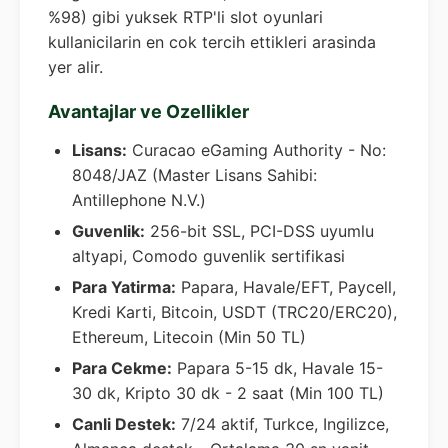
%98) gibi yuksek RTP'li slot oyunlari
kullanicilarin en cok tercih ettikleri arasinda
yer alir.
Avantajlar ve Ozellikler
Lisans:
Curacao eGaming Authority - No:
8048/JAZ (Master Lisans Sahibi:
Antillephone N.V.)
Guvenlik:
256-bit SSL, PCI-DSS uyumlu
altyapi, Comodo guvenlik sertifikasi
Para Yatirma:
Papara, Havale/EFT, Paycell,
Kredi Karti, Bitcoin, USDT (TRC20/ERC20),
Ethereum, Litecoin (Min 50 TL)
Para Cekme:
Papara 5-15 dk, Havale 15-
30 dk, Kripto 30 dk - 2 saat (Min 100 TL)
Canli Destek:
7/24 aktif, Turkce, Ingilizce,