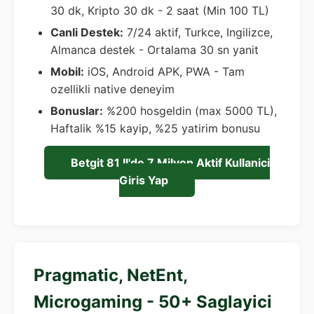
30 dk, Kripto 30 dk - 2 saat (Min 100 TL)
Canli Destek:
7/24 aktif, Turkce, Ingilizce,
Almanca destek - Ortalama 30 sn yanit
Mobil:
iOS, Android APK, PWA - Tam
ozellikli native deneyim
Bonuslar:
%200 hosgeldin (max 5000 TL),
Haftalik %15 kayip, %25 yatirim bonusu
Betgit 81 Il'de 7 Milyon Aktif Kullanici
Giris Yap
Pragmatic, NetEnt,
Microgaming - 50+ Saglayici