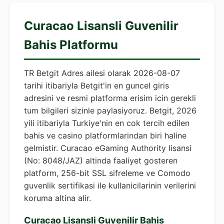
Curacao Lisansli Guvenilir
Bahis Platformu
TR Betgit Adres ailesi olarak 2026-08-07
tarihi itibariyla Betgit'in en guncel giris
adresini ve resmi platforma erisim icin gerekli
tum bilgileri sizinle paylasiyoruz. Betgit, 2026
yili itibariyla Turkiye'nin en cok tercih edilen
bahis ve casino platformlarindan biri haline
gelmistir. Curacao eGaming Authority lisansi
(No: 8048/JAZ) altinda faaliyet gosteren
platform, 256-bit SSL sifreleme ve Comodo
guvenlik sertifikasi ile kullanicilarinin verilerini
koruma altina alir.
Curacao Lisansli Guvenilir Bahis