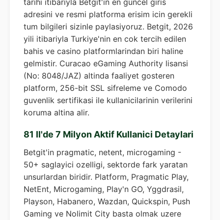
tarihi itibariyla Betgit'in en guncel giris
adresini ve resmi platforma erisim icin gerekli
tum bilgileri sizinle paylasiyoruz. Betgit, 2026
yili itibariyla Turkiye'nin en cok tercih edilen
bahis ve casino platformlarindan biri haline
gelmistir. Curacao eGaming Authority lisansi
(No: 8048/JAZ) altinda faaliyet gosteren
platform, 256-bit SSL sifreleme ve Comodo
guvenlik sertifikasi ile kullanicilarinin verilerini
koruma altina alir.
81 Il'de 7 Milyon Aktif Kullanici Detaylari
Betgit'in pragmatic, netent, microgaming -
50+ saglayici ozelligi, sektorde fark yaratan
unsurlardan biridir. Platform, Pragmatic Play,
NetEnt, Microgaming, Play'n GO, Yggdrasil,
Playson, Habanero, Wazdan, Quickspin, Push
Gaming ve Nolimit City basta olmak uzere