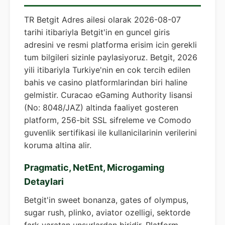
TR Betgit Adres ailesi olarak 2026-08-07
tarihi itibariyla Betgit'in en guncel giris
adresini ve resmi platforma erisim icin gerekli
tum bilgileri sizinle paylasiyoruz. Betgit, 2026
yili itibariyla Turkiye'nin en cok tercih edilen
bahis ve casino platformlarindan biri haline
gelmistir. Curacao eGaming Authority lisansi
(No: 8048/JAZ) altinda faaliyet gosteren
platform, 256-bit SSL sifreleme ve Comodo
guvenlik sertifikasi ile kullanicilarinin verilerini
koruma altina alir.
Pragmatic, NetEnt, Microgaming
Detaylari
Betgit'in sweet bonanza, gates of olympus,
sugar rush, plinko, aviator ozelligi, sektorde