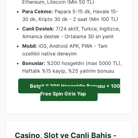
Ethereum, Litecoin (Min 50 TL)
Para Cekme:
Papara 5-15 dk, Havale 15-
30 dk, Kripto 30 dk - 2 saat (Min 100 TL)
Canli Destek:
7/24 aktif, Turkce, Ingilizce,
Almanca destek - Ortalama 30 sn yanit
Mobil:
iOS, Android APK, PWA - Tam
ozellikli native deneyim
Bonuslar:
%200 hosgeldin (max 5000 TL),
Haftalik %15 kayip, %25 yatirim bonusu
Betgit %200 Hosgeldin Bonusu + 100
Free Spin Giris Yap
Casino, Slot ve Canli Bahis -