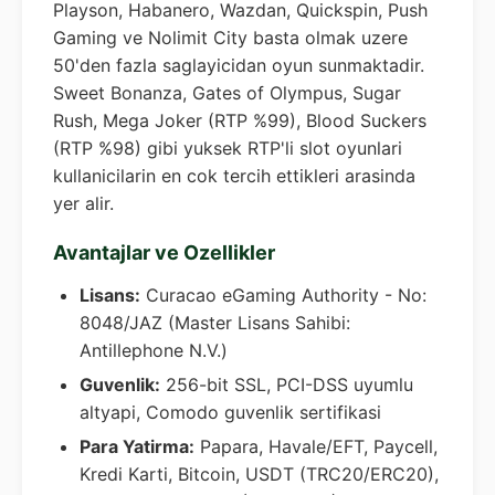
Playson, Habanero, Wazdan, Quickspin, Push
Gaming ve Nolimit City basta olmak uzere
50'den fazla saglayicidan oyun sunmaktadir.
Sweet Bonanza, Gates of Olympus, Sugar
Rush, Mega Joker (RTP %99), Blood Suckers
(RTP %98) gibi yuksek RTP'li slot oyunlari
kullanicilarin en cok tercih ettikleri arasinda
yer alir.
Avantajlar ve Ozellikler
Lisans:
Curacao eGaming Authority - No:
8048/JAZ (Master Lisans Sahibi:
Antillephone N.V.)
Guvenlik:
256-bit SSL, PCI-DSS uyumlu
altyapi, Comodo guvenlik sertifikasi
Para Yatirma:
Papara, Havale/EFT, Paycell,
Kredi Karti, Bitcoin, USDT (TRC20/ERC20),