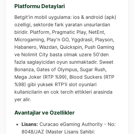
Platformu Detaylari
Betgit'in mobil uygulama: ios & android (apk)
ozelligi, sektorde fark yaratan unsurlardan
biridir. Platform, Pragmatic Play, NetEnt,
Microgaming, Play'n GO, Yggdrasil, Playson,
Habanero, Wazdan, Quickspin, Push Gaming
ve Nolimit City basta olmak uzere 50'den
fazla saglayicidan oyun sunmaktadir. Sweet
Bonanza, Gates of Olympus, Sugar Rush,
Mega Joker (RTP %99), Blood Suckers (RTP
%98) gibi yuksek RTP'li slot oyunlari
kullanicilarin en cok tercih ettikleri arasinda
yer alir.
Avantajlar ve Ozellikler
Lisans:
Curacao eGaming Authority - No:
8048/JAZ (Master Lisans Sahibi: