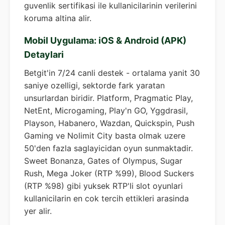
guvenlik sertifikasi ile kullanicilarinin verilerini
koruma altina alir.
Mobil Uygulama: iOS & Android (APK)
Detaylari
Betgit'in 7/24 canli destek - ortalama yanit 30
saniye ozelligi, sektorde fark yaratan
unsurlardan biridir. Platform, Pragmatic Play,
NetEnt, Microgaming, Play'n GO, Yggdrasil,
Playson, Habanero, Wazdan, Quickspin, Push
Gaming ve Nolimit City basta olmak uzere
50'den fazla saglayicidan oyun sunmaktadir.
Sweet Bonanza, Gates of Olympus, Sugar
Rush, Mega Joker (RTP %99), Blood Suckers
(RTP %98) gibi yuksek RTP'li slot oyunlari
kullanicilarin en cok tercih ettikleri arasinda
yer alir.