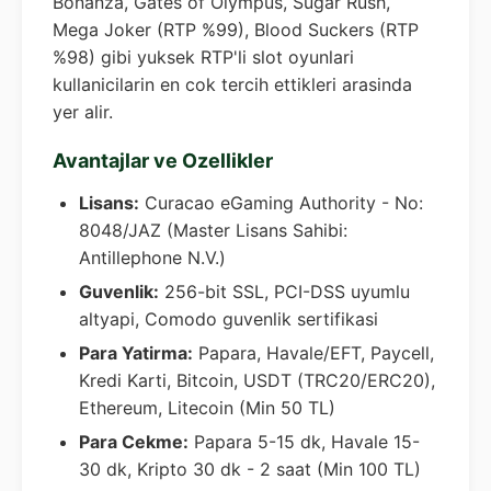
Bonanza, Gates of Olympus, Sugar Rush,
Mega Joker (RTP %99), Blood Suckers (RTP
%98) gibi yuksek RTP'li slot oyunlari
kullanicilarin en cok tercih ettikleri arasinda
yer alir.
Avantajlar ve Ozellikler
Lisans:
Curacao eGaming Authority - No:
8048/JAZ (Master Lisans Sahibi:
Antillephone N.V.)
Guvenlik:
256-bit SSL, PCI-DSS uyumlu
altyapi, Comodo guvenlik sertifikasi
Para Yatirma:
Papara, Havale/EFT, Paycell,
Kredi Karti, Bitcoin, USDT (TRC20/ERC20),
Ethereum, Litecoin (Min 50 TL)
Para Cekme:
Papara 5-15 dk, Havale 15-
30 dk, Kripto 30 dk - 2 saat (Min 100 TL)