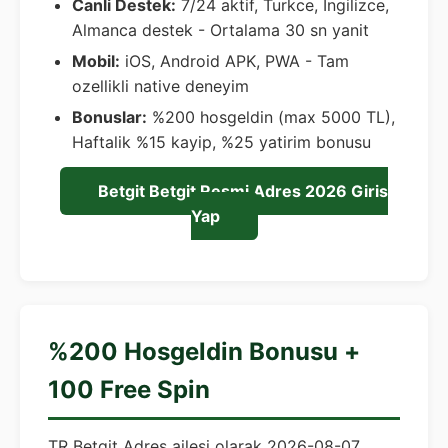
Canli Destek:
7/24 aktif, Turkce, Ingilizce,
Almanca destek - Ortalama 30 sn yanit
Mobil:
iOS, Android APK, PWA - Tam
ozellikli native deneyim
Bonuslar:
%200 hosgeldin (max 5000 TL),
Haftalik %15 kayip, %25 yatirim bonusu
Betgit Betgit Resmi Adres 2026 Giris
Yap
%200 Hosgeldin Bonusu +
100 Free Spin
TR Betgit Adres ailesi olarak 2026-08-07