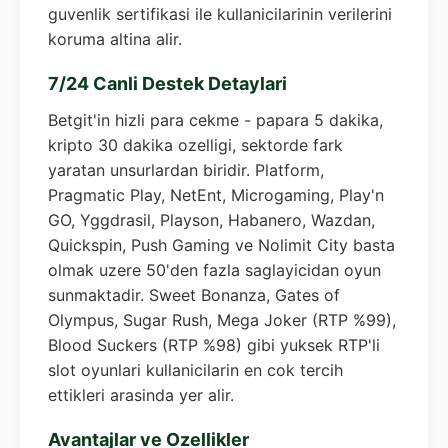
guvenlik sertifikasi ile kullanicilarinin verilerini
koruma altina alir.
7/24 Canli Destek Detaylari
Betgit'in hizli para cekme - papara 5 dakika,
kripto 30 dakika ozelligi, sektorde fark
yaratan unsurlardan biridir. Platform,
Pragmatic Play, NetEnt, Microgaming, Play'n
GO, Yggdrasil, Playson, Habanero, Wazdan,
Quickspin, Push Gaming ve Nolimit City basta
olmak uzere 50'den fazla saglayicidan oyun
sunmaktadir. Sweet Bonanza, Gates of
Olympus, Sugar Rush, Mega Joker (RTP %99),
Blood Suckers (RTP %98) gibi yuksek RTP'li
slot oyunlari kullanicilarin en cok tercih
ettikleri arasinda yer alir.
Avantajlar ve Ozellikler