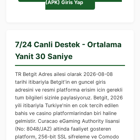
(APK) Giris Yap
7/24 Canli Destek - Ortalama
Yanit 30 Saniye
TR Betgit Adres ailesi olarak 2026-08-08
tarihi itibariyla Betgit'in en guncel giris
adresini ve resmi platforma erisim icin gerekli
tum bilgileri sizinle paylasiyoruz. Betgit, 2026
yili itibariyla Turkiye'nin en cok tercih edilen
bahis ve casino platformlarindan biri haline
gelmistir. Curacao eGaming Authority lisansi
(No: 8048/JAZ) altinda faaliyet gosteren
platform, 256-bit SSL sifreleme ve Comodo