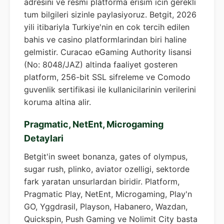
adresini ve resmi platforma erisim icin gerekli
tum bilgileri sizinle paylasiyoruz. Betgit, 2026
yili itibariyla Turkiye'nin en cok tercih edilen
bahis ve casino platformlarindan biri haline
gelmistir. Curacao eGaming Authority lisansi
(No: 8048/JAZ) altinda faaliyet gosteren
platform, 256-bit SSL sifreleme ve Comodo
guvenlik sertifikasi ile kullanicilarinin verilerini
koruma altina alir.
Pragmatic, NetEnt, Microgaming
Detaylari
Betgit'in sweet bonanza, gates of olympus,
sugar rush, plinko, aviator ozelligi, sektorde
fark yaratan unsurlardan biridir. Platform,
Pragmatic Play, NetEnt, Microgaming, Play'n
GO, Yggdrasil, Playson, Habanero, Wazdan,
Quickspin, Push Gaming ve Nolimit City basta