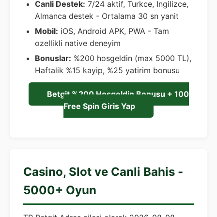
Canli Destek:
7/24 aktif, Turkce, Ingilizce,
Almanca destek - Ortalama 30 sn yanit
Mobil:
iOS, Android APK, PWA - Tam
ozellikli native deneyim
Bonuslar:
%200 hosgeldin (max 5000 TL),
Haftalik %15 kayip, %25 yatirim bonusu
Betgit %200 Hosgeldin Bonusu + 100
Free Spin Giris Yap
Casino, Slot ve Canli Bahis -
5000+ Oyun