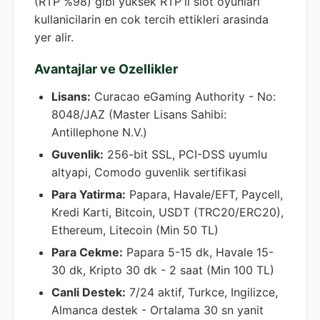
(RTP %98) gibi yuksek RTP'li slot oyunlari
kullanicilarin en cok tercih ettikleri arasinda
yer alir.
Avantajlar ve Ozellikler
Lisans:
Curacao eGaming Authority - No:
8048/JAZ (Master Lisans Sahibi:
Antillephone N.V.)
Guvenlik:
256-bit SSL, PCI-DSS uyumlu
altyapi, Comodo guvenlik sertifikasi
Para Yatirma:
Papara, Havale/EFT, Paycell,
Kredi Karti, Bitcoin, USDT (TRC20/ERC20),
Ethereum, Litecoin (Min 50 TL)
Para Cekme:
Papara 5-15 dk, Havale 15-
30 dk, Kripto 30 dk - 2 saat (Min 100 TL)
Canli Destek:
7/24 aktif, Turkce, Ingilizce,
Almanca destek - Ortalama 30 sn yanit