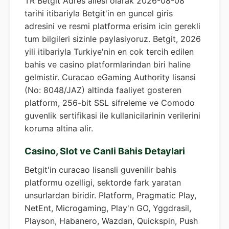
TR Betgit Adres ailesi olarak 2026-08-08
tarihi itibariyla Betgit'in en guncel giris
adresini ve resmi platforma erisim icin gerekli
tum bilgileri sizinle paylasiyoruz. Betgit, 2026
yili itibariyla Turkiye'nin en cok tercih edilen
bahis ve casino platformlarindan biri haline
gelmistir. Curacao eGaming Authority lisansi
(No: 8048/JAZ) altinda faaliyet gosteren
platform, 256-bit SSL sifreleme ve Comodo
guvenlik sertifikasi ile kullanicilarinin verilerini
koruma altina alir.
Casino, Slot ve Canli Bahis Detaylari
Betgit'in curacao lisansli guvenilir bahis
platformu ozelligi, sektorde fark yaratan
unsurlardan biridir. Platform, Pragmatic Play,
NetEnt, Microgaming, Play'n GO, Yggdrasil,
Playson, Habanero, Wazdan, Quickspin, Push