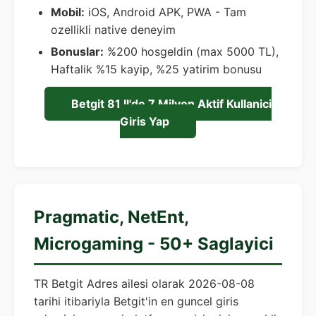
Mobil:
iOS, Android APK, PWA - Tam
ozellikli native deneyim
Bonuslar:
%200 hosgeldin (max 5000 TL),
Haftalik %15 kayip, %25 yatirim bonusu
Betgit 81 Il'de 7 Milyon Aktif Kullanici
Giris Yap
Pragmatic, NetEnt,
Microgaming - 50+ Saglayici
TR Betgit Adres ailesi olarak 2026-08-08
tarihi itibariyla Betgit'in en guncel giris