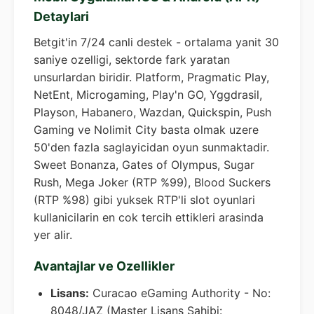
Detaylari
Betgit'in 7/24 canli destek - ortalama yanit 30
saniye ozelligi, sektorde fark yaratan
unsurlardan biridir. Platform, Pragmatic Play,
NetEnt, Microgaming, Play'n GO, Yggdrasil,
Playson, Habanero, Wazdan, Quickspin, Push
Gaming ve Nolimit City basta olmak uzere
50'den fazla saglayicidan oyun sunmaktadir.
Sweet Bonanza, Gates of Olympus, Sugar
Rush, Mega Joker (RTP %99), Blood Suckers
(RTP %98) gibi yuksek RTP'li slot oyunlari
kullanicilarin en cok tercih ettikleri arasinda
yer alir.
Avantajlar ve Ozellikler
Lisans:
Curacao eGaming Authority - No:
8048/JAZ (Master Lisans Sahibi: