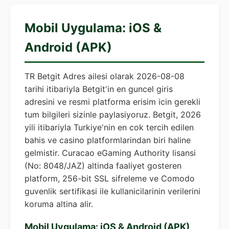
Mobil Uygulama: iOS &
Android (APK)
TR Betgit Adres ailesi olarak 2026-08-08
tarihi itibariyla Betgit'in en guncel giris
adresini ve resmi platforma erisim icin gerekli
tum bilgileri sizinle paylasiyoruz. Betgit, 2026
yili itibariyla Turkiye'nin en cok tercih edilen
bahis ve casino platformlarindan biri haline
gelmistir. Curacao eGaming Authority lisansi
(No: 8048/JAZ) altinda faaliyet gosteren
platform, 256-bit SSL sifreleme ve Comodo
guvenlik sertifikasi ile kullanicilarinin verilerini
koruma altina alir.
Mobil Uygulama: iOS & Android (APK)