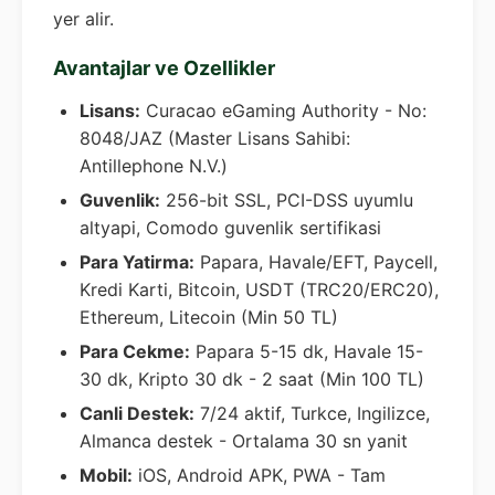
yer alir.
Avantajlar ve Ozellikler
Lisans:
Curacao eGaming Authority - No:
8048/JAZ (Master Lisans Sahibi:
Antillephone N.V.)
Guvenlik:
256-bit SSL, PCI-DSS uyumlu
altyapi, Comodo guvenlik sertifikasi
Para Yatirma:
Papara, Havale/EFT, Paycell,
Kredi Karti, Bitcoin, USDT (TRC20/ERC20),
Ethereum, Litecoin (Min 50 TL)
Para Cekme:
Papara 5-15 dk, Havale 15-
30 dk, Kripto 30 dk - 2 saat (Min 100 TL)
Canli Destek:
7/24 aktif, Turkce, Ingilizce,
Almanca destek - Ortalama 30 sn yanit
Mobil:
iOS, Android APK, PWA - Tam