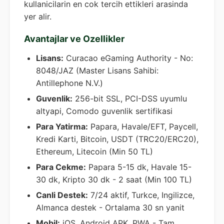
kullanicilarin en cok tercih ettikleri arasinda
yer alir.
Avantajlar ve Ozellikler
Lisans:
Curacao eGaming Authority - No:
8048/JAZ (Master Lisans Sahibi:
Antillephone N.V.)
Guvenlik:
256-bit SSL, PCI-DSS uyumlu
altyapi, Comodo guvenlik sertifikasi
Para Yatirma:
Papara, Havale/EFT, Paycell,
Kredi Karti, Bitcoin, USDT (TRC20/ERC20),
Ethereum, Litecoin (Min 50 TL)
Para Cekme:
Papara 5-15 dk, Havale 15-
30 dk, Kripto 30 dk - 2 saat (Min 100 TL)
Canli Destek:
7/24 aktif, Turkce, Ingilizce,
Almanca destek - Ortalama 30 sn yanit
Mobil:
iOS, Android APK, PWA - Tam