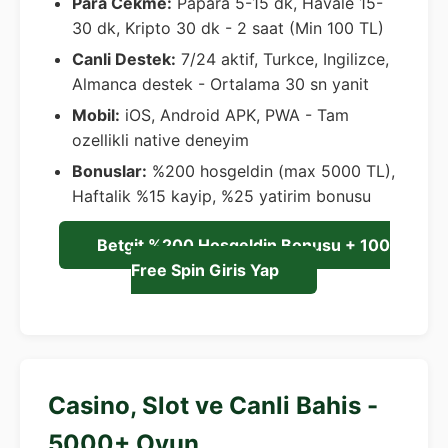
Para Cekme:
Papara 5-15 dk, Havale 15-
30 dk, Kripto 30 dk - 2 saat (Min 100 TL)
Canli Destek:
7/24 aktif, Turkce, Ingilizce,
Almanca destek - Ortalama 30 sn yanit
Mobil:
iOS, Android APK, PWA - Tam
ozellikli native deneyim
Bonuslar:
%200 hosgeldin (max 5000 TL),
Haftalik %15 kayip, %25 yatirim bonusu
Betgit %200 Hosgeldin Bonusu + 100
Free Spin Giris Yap
Casino, Slot ve Canli Bahis -
5000+ Oyun