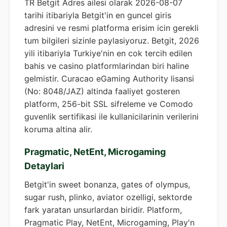
TR Betgit Adres ailesi olarak 2026-08-07
tarihi itibariyla Betgit'in en guncel giris
adresini ve resmi platforma erisim icin gerekli
tum bilgileri sizinle paylasiyoruz. Betgit, 2026
yili itibariyla Turkiye'nin en cok tercih edilen
bahis ve casino platformlarindan biri haline
gelmistir. Curacao eGaming Authority lisansi
(No: 8048/JAZ) altinda faaliyet gosteren
platform, 256-bit SSL sifreleme ve Comodo
guvenlik sertifikasi ile kullanicilarinin verilerini
koruma altina alir.
Pragmatic, NetEnt, Microgaming
Detaylari
Betgit'in sweet bonanza, gates of olympus,
sugar rush, plinko, aviator ozelligi, sektorde
fark yaratan unsurlardan biridir. Platform,
Pragmatic Play, NetEnt, Microgaming, Play'n