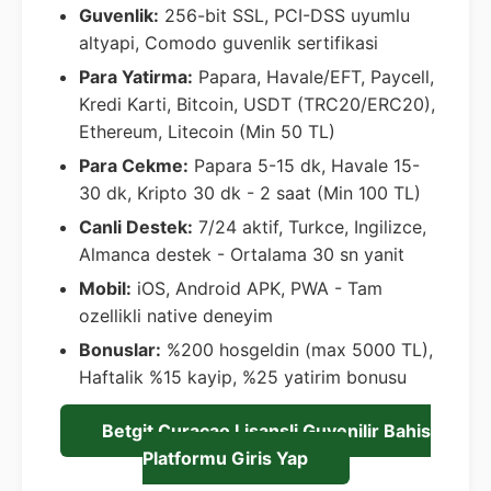
Guvenlik:
256-bit SSL, PCI-DSS uyumlu
altyapi, Comodo guvenlik sertifikasi
Para Yatirma:
Papara, Havale/EFT, Paycell,
Kredi Karti, Bitcoin, USDT (TRC20/ERC20),
Ethereum, Litecoin (Min 50 TL)
Para Cekme:
Papara 5-15 dk, Havale 15-
30 dk, Kripto 30 dk - 2 saat (Min 100 TL)
Canli Destek:
7/24 aktif, Turkce, Ingilizce,
Almanca destek - Ortalama 30 sn yanit
Mobil:
iOS, Android APK, PWA - Tam
ozellikli native deneyim
Bonuslar:
%200 hosgeldin (max 5000 TL),
Haftalik %15 kayip, %25 yatirim bonusu
Betgit Curacao Lisansli Guvenilir Bahis
Platformu Giris Yap