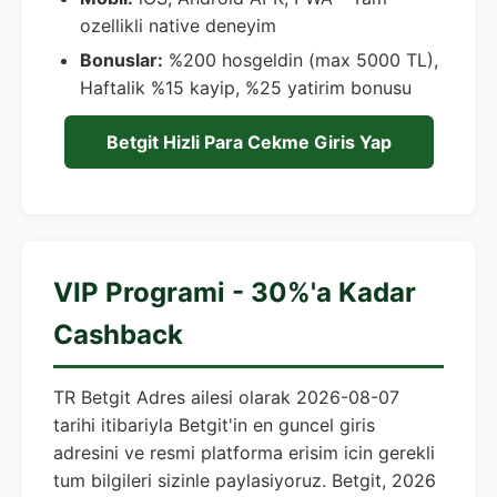
ozellikli native deneyim
Bonuslar:
%200 hosgeldin (max 5000 TL),
Haftalik %15 kayip, %25 yatirim bonusu
Betgit Hizli Para Cekme Giris Yap
VIP Programi - 30%'a Kadar
Cashback
TR Betgit Adres ailesi olarak 2026-08-07
tarihi itibariyla Betgit'in en guncel giris
adresini ve resmi platforma erisim icin gerekli
tum bilgileri sizinle paylasiyoruz. Betgit, 2026