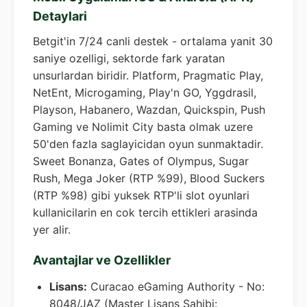
Detaylari
Betgit'in 7/24 canli destek - ortalama yanit 30
saniye ozelligi, sektorde fark yaratan
unsurlardan biridir. Platform, Pragmatic Play,
NetEnt, Microgaming, Play'n GO, Yggdrasil,
Playson, Habanero, Wazdan, Quickspin, Push
Gaming ve Nolimit City basta olmak uzere
50'den fazla saglayicidan oyun sunmaktadir.
Sweet Bonanza, Gates of Olympus, Sugar
Rush, Mega Joker (RTP %99), Blood Suckers
(RTP %98) gibi yuksek RTP'li slot oyunlari
kullanicilarin en cok tercih ettikleri arasinda
yer alir.
Avantajlar ve Ozellikler
Lisans:
Curacao eGaming Authority - No:
8048/JAZ (Master Lisans Sahibi: