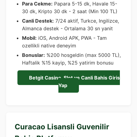
Para Cekme:
Papara 5-15 dk, Havale 15-
30 dk, Kripto 30 dk - 2 saat (Min 100 TL)
Canli Destek:
7/24 aktif, Turkce, Ingilizce,
Almanca destek - Ortalama 30 sn yanit
Mobil:
iOS, Android APK, PWA - Tam
ozellikli native deneyim
Bonuslar:
%200 hosgeldin (max 5000 TL),
Haftalik %15 kayip, %25 yatirim bonusu
Betgit Casino, Slot ve Canli Bahis Giris
Yap
Curacao Lisansli Guvenilir