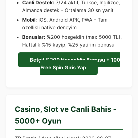
Canli Destek:
7/24 aktif, Turkce, Ingilizce,
Almanca destek - Ortalama 30 sn yanit
Mobil:
iOS, Android APK, PWA - Tam
ozellikli native deneyim
Bonuslar:
%200 hosgeldin (max 5000 TL),
Haftalik %15 kayip, %25 yatirim bonusu
Betgit %200 Hosgeldin Bonusu + 100
Free Spin Giris Yap
Casino, Slot ve Canli Bahis -
5000+ Oyun