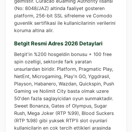
gelmistir. Curacao eGaming Authority lisansi
(No: 8048/JAZ) altinda faaliyet gosteren
platform, 256-bit SSL sifreleme ve Comodo
guvenlik sertifikasi ile kullanicilarinin verilerini
koruma altina alir.
Betgit Resmi Adres 2026 Detaylari
Betgit'in %200 hosgeldin bonusu + 100 free
spin ozelligi, sektorde fark yaratan
unsurlardan biridir. Platform, Pragmatic Play,
NetEnt, Microgaming, Play'n GO, Yggdrasil,
Playson, Habanero, Wazdan, Quickspin, Push
Gaming ve Nolimit City basta olmak uzere
50'den fazla saglayicidan oyun sunmaktadir.
Sweet Bonanza, Gates of Olympus, Sugar
Rush, Mega Joker (RTP %99), Blood Suckers
(RTP %98) gibi yuksek RTP'li slot oyunlari
kullanicilarin en cok tercih ettikleri arasinda