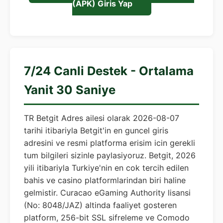
(APK) Giris Yap
7/24 Canli Destek - Ortalama
Yanit 30 Saniye
TR Betgit Adres ailesi olarak 2026-08-07
tarihi itibariyla Betgit'in en guncel giris
adresini ve resmi platforma erisim icin gerekli
tum bilgileri sizinle paylasiyoruz. Betgit, 2026
yili itibariyla Turkiye'nin en cok tercih edilen
bahis ve casino platformlarindan biri haline
gelmistir. Curacao eGaming Authority lisansi
(No: 8048/JAZ) altinda faaliyet gosteren
platform, 256-bit SSL sifreleme ve Comodo