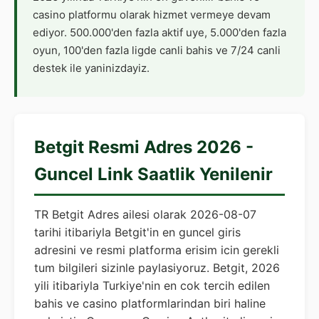
casino platformu olarak hizmet vermeye devam
ediyor. 500.000'den fazla aktif uye, 5.000'den fazla
oyun, 100'den fazla ligde canli bahis ve 7/24 canli
destek ile yaninizdayiz.
Betgit Resmi Adres 2026 -
Guncel Link Saatlik Yenilenir
TR Betgit Adres ailesi olarak 2026-08-07
tarihi itibariyla Betgit'in en guncel giris
adresini ve resmi platforma erisim icin gerekli
tum bilgileri sizinle paylasiyoruz. Betgit, 2026
yili itibariyla Turkiye'nin en cok tercih edilen
bahis ve casino platformlarindan biri haline