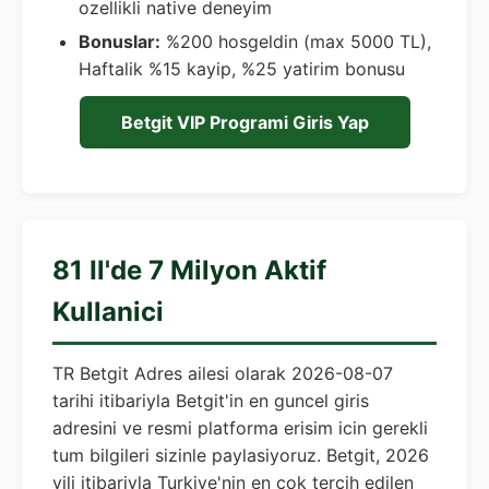
ozellikli native deneyim
Bonuslar:
%200 hosgeldin (max 5000 TL),
Haftalik %15 kayip, %25 yatirim bonusu
Betgit VIP Programi Giris Yap
81 Il'de 7 Milyon Aktif
Kullanici
TR Betgit Adres ailesi olarak 2026-08-07
tarihi itibariyla Betgit'in en guncel giris
adresini ve resmi platforma erisim icin gerekli
tum bilgileri sizinle paylasiyoruz. Betgit, 2026
yili itibariyla Turkiye'nin en cok tercih edilen