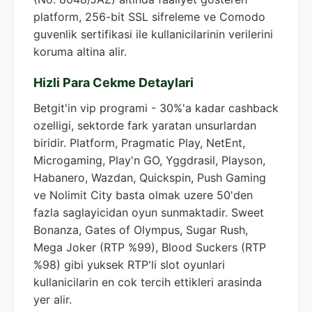
platform, 256-bit SSL sifreleme ve Comodo
guvenlik sertifikasi ile kullanicilarinin verilerini
koruma altina alir.
Hizli Para Cekme Detaylari
Betgit'in vip programi - 30%'a kadar cashback
ozelligi, sektorde fark yaratan unsurlardan
biridir. Platform, Pragmatic Play, NetEnt,
Microgaming, Play'n GO, Yggdrasil, Playson,
Habanero, Wazdan, Quickspin, Push Gaming
ve Nolimit City basta olmak uzere 50'den
fazla saglayicidan oyun sunmaktadir. Sweet
Bonanza, Gates of Olympus, Sugar Rush,
Mega Joker (RTP %99), Blood Suckers (RTP
%98) gibi yuksek RTP'li slot oyunlari
kullanicilarin en cok tercih ettikleri arasinda
yer alir.