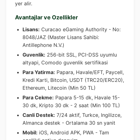
yer alir.
Avantajlar ve Ozellikler
Lisans:
Curacao eGaming Authority - No:
8048/JAZ (Master Lisans Sahibi:
Antillephone N.V.)
Guvenlik:
256-bit SSL, PCI-DSS uyumlu
altyapi, Comodo guvenlik sertifikasi
Para Yatirma:
Papara, Havale/EFT, Paycell,
Kredi Karti, Bitcoin, USDT (TRC20/ERC20),
Ethereum, Litecoin (Min 50 TL)
Para Cekme:
Papara 5-15 dk, Havale 15-
30 dk, Kripto 30 dk - 2 saat (Min 100 TL)
Canli Destek:
7/24 aktif, Turkce, Ingilizce,
Almanca destek - Ortalama 30 sn yanit
Mobil:
iOS, Android APK, PWA - Tam