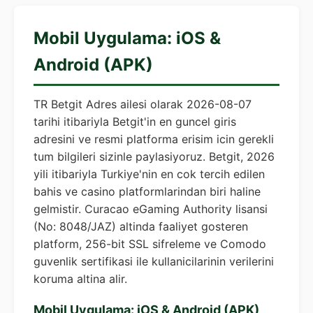
Mobil Uygulama: iOS &
Android (APK)
TR Betgit Adres ailesi olarak 2026-08-07
tarihi itibariyla Betgit'in en guncel giris
adresini ve resmi platforma erisim icin gerekli
tum bilgileri sizinle paylasiyoruz. Betgit, 2026
yili itibariyla Turkiye'nin en cok tercih edilen
bahis ve casino platformlarindan biri haline
gelmistir. Curacao eGaming Authority lisansi
(No: 8048/JAZ) altinda faaliyet gosteren
platform, 256-bit SSL sifreleme ve Comodo
guvenlik sertifikasi ile kullanicilarinin verilerini
koruma altina alir.
Mobil Uygulama: iOS & Android (APK)