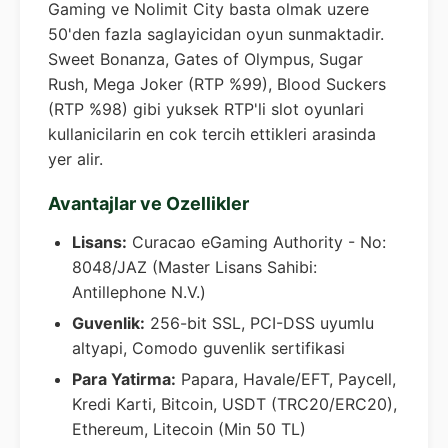
Gaming ve Nolimit City basta olmak uzere
50'den fazla saglayicidan oyun sunmaktadir.
Sweet Bonanza, Gates of Olympus, Sugar
Rush, Mega Joker (RTP %99), Blood Suckers
(RTP %98) gibi yuksek RTP'li slot oyunlari
kullanicilarin en cok tercih ettikleri arasinda
yer alir.
Avantajlar ve Ozellikler
Lisans:
Curacao eGaming Authority - No:
8048/JAZ (Master Lisans Sahibi:
Antillephone N.V.)
Guvenlik:
256-bit SSL, PCI-DSS uyumlu
altyapi, Comodo guvenlik sertifikasi
Para Yatirma:
Papara, Havale/EFT, Paycell,
Kredi Karti, Bitcoin, USDT (TRC20/ERC20),
Ethereum, Litecoin (Min 50 TL)