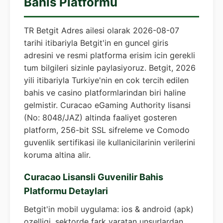
Bahis Platformu
TR Betgit Adres ailesi olarak 2026-08-07
tarihi itibariyla Betgit'in en guncel giris
adresini ve resmi platforma erisim icin gerekli
tum bilgileri sizinle paylasiyoruz. Betgit, 2026
yili itibariyla Turkiye'nin en cok tercih edilen
bahis ve casino platformlarindan biri haline
gelmistir. Curacao eGaming Authority lisansi
(No: 8048/JAZ) altinda faaliyet gosteren
platform, 256-bit SSL sifreleme ve Comodo
guvenlik sertifikasi ile kullanicilarinin verilerini
koruma altina alir.
Curacao Lisansli Guvenilir Bahis
Platformu Detaylari
Betgit'in mobil uygulama: ios & android (apk)
ozelligi, sektorde fark yaratan unsurlardan