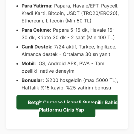
Para Yatirma:
Papara, Havale/EFT, Paycell,
Kredi Karti, Bitcoin, USDT (TRC20/ERC20),
Ethereum, Litecoin (Min 50 TL)
Para Cekme:
Papara 5-15 dk, Havale 15-
30 dk, Kripto 30 dk - 2 saat (Min 100 TL)
Canli Destek:
7/24 aktif, Turkce, Ingilizce,
Almanca destek - Ortalama 30 sn yanit
Mobil:
iOS, Android APK, PWA - Tam
ozellikli native deneyim
Bonuslar:
%200 hosgeldin (max 5000 TL),
Haftalik %15 kayip, %25 yatirim bonusu
Betgit Curacao Lisansli Guvenilir Bahis
Platformu Giris Yap