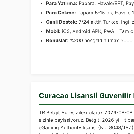
Para Yatirma:
Papara, Havale/EFT, Payc
Para Cekme:
Papara 5-15 dk, Havale 1
Canli Destek:
7/24 aktif, Turkce, Ingil
Mobil:
iOS, Android APK, PWA - Tam oze
Bonuslar:
%200 hosgeldin (max 5000 T
Curacao Lisansli Guvenilir
TR Betgit Adres ailesi olarak 2026-08-08 tar
sizinle paylasiyoruz. Betgit, 2026 yili itib
eGaming Authority lisansi (No: 8048/JAZ) 