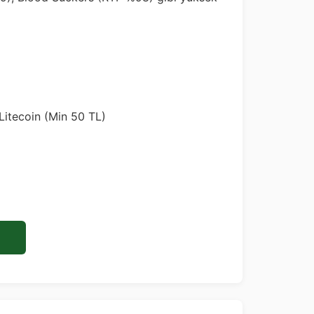
Litecoin (Min 50 TL)