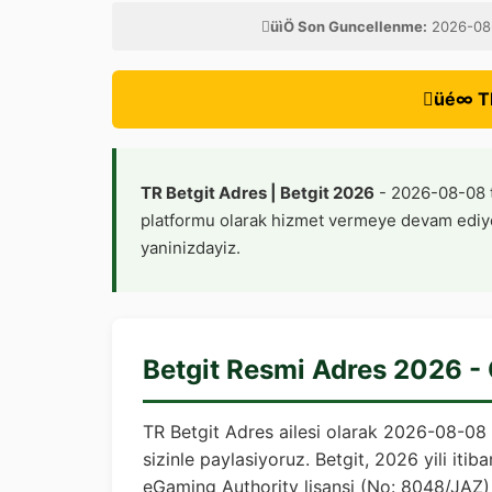
üìÖ Son Guncellenme:
2026-08-
üé∞ TR
TR Betgit Adres | Betgit 2026
- 2026-08-08 ta
platformu olarak hizmet vermeye devam ediyor.
yaninizdayiz.
Betgit Resmi Adres 2026 - 
TR Betgit Adres ailesi olarak 2026-08-08 tar
sizinle paylasiyoruz. Betgit, 2026 yili itib
eGaming Authority lisansi (No: 8048/JAZ) 