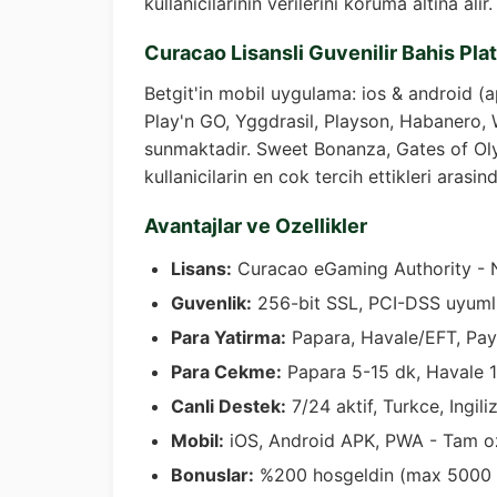
kullanicilarinin verilerini koruma altina alir.
Curacao Lisansli Guvenilir Bahis Pla
Betgit'in mobil uygulama: ios & android (a
Play'n GO, Yggdrasil, Playson, Habanero,
sunmaktadir. Sweet Bonanza, Gates of Oly
kullanicilarin en cok tercih ettikleri arasind
Avantajlar ve Ozellikler
Lisans:
Curacao eGaming Authority - No
Guvenlik:
256-bit SSL, PCI-DSS uyumlu
Para Yatirma:
Papara, Havale/EFT, Payc
Para Cekme:
Papara 5-15 dk, Havale 1
Canli Destek:
7/24 aktif, Turkce, Ingil
Mobil:
iOS, Android APK, PWA - Tam oze
Bonuslar:
%200 hosgeldin (max 5000 T