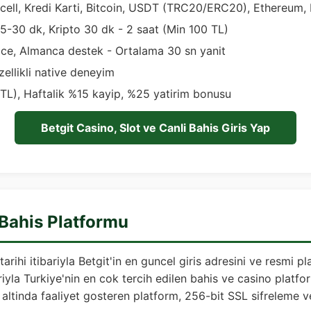
ell, Kredi Karti, Bitcoin, USDT (TRC20/ERC20), Ethereum, 
5-30 dk, Kripto 30 dk - 2 saat (Min 100 TL)
izce, Almanca destek - Ortalama 30 sn yanit
llikli native deneyim
L), Haftalik %15 kayip, %25 yatirim bonusu
Betgit Casino, Slot ve Canli Bahis Giris Yap
 Bahis Platformu
ihi itibariyla Betgit'in en guncel giris adresini ve resmi pla
ariyla Turkiye'nin en cok tercih edilen bahis ve casino platfo
altinda faaliyet gosteren platform, 256-bit SSL sifreleme v