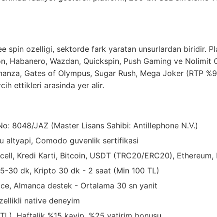
 spin ozelligi, sektorde fark yaratan unsurlardan biridir. P
on, Habanero, Wazdan, Quickspin, Push Gaming ve Nolimit C
nanza, Gates of Olympus, Sugar Rush, Mega Joker (RTP %9
cih ettikleri arasinda yer alir.
: 8048/JAZ (Master Lisans Sahibi: Antillephone N.V.)
 altyapi, Comodo guvenlik sertifikasi
ell, Kredi Karti, Bitcoin, USDT (TRC20/ERC20), Ethereum, 
5-30 dk, Kripto 30 dk - 2 saat (Min 100 TL)
izce, Almanca destek - Ortalama 30 sn yanit
llikli native deneyim
L), Haftalik %15 kayip, %25 yatirim bonusu