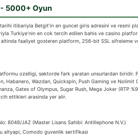
s - 5000+ Oyun
ihi itibariyla Betgit'in en guncel giris adresini ve resmi pla
ariyla Turkiye'nin en cok tercih edilen bahis ve casino platfo
altinda faaliyet gosteren platform, 256-bit SSL sifreleme v
platformu ozelligi, sektorde fark yaratan unsurlardan biridir.
on, Habanero, Wazdan, Quickspin, Push Gaming ve Nolimit C
nanza, Gates of Olympus, Sugar Rush, Mega Joker (RTP %9
cih ettikleri arasinda yer alir.
: 8048/JAZ (Master Lisans Sahibi: Antillephone N.V.)
 altyapi, Comodo guvenlik sertifikasi