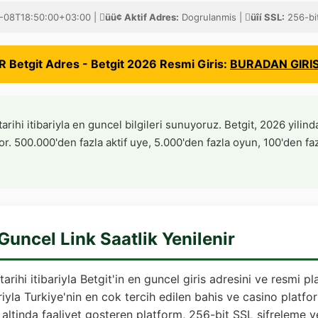
08T18:50:00+03:00 |
üü¢ Aktif Adres:
Dogrulanmis |
üîí SSL:
256-bi
 Betgit Adres - Betgit 2026 Resmi Giris:
BURADAN GIRIS
rihi itibariyla en guncel bilgileri sunuyoruz. Betgit, 2026 yilind
 500.000'den fazla aktif uye, 5.000'den fazla oyun, 100'den fazl
Guncel Link Saatlik Yenilenir
ihi itibariyla Betgit'in en guncel giris adresini ve resmi pla
ariyla Turkiye'nin en cok tercih edilen bahis ve casino platfo
altinda faaliyet gosteren platform, 256-bit SSL sifreleme v