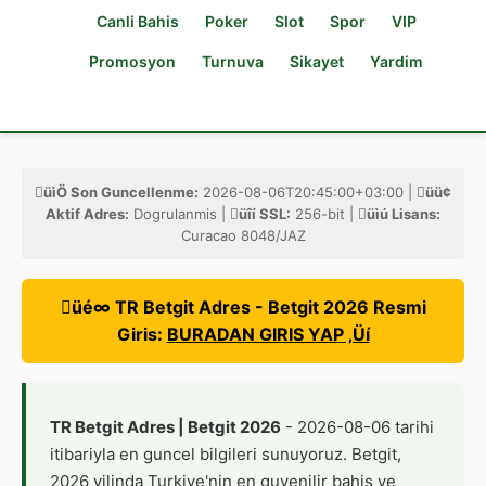
Canli Bahis
Poker
Slot
Spor
VIP
Promosyon
Turnuva
Sikayet
Yardim
üìÖ Son Guncellenme:
2026-08-06T20:45:00+03:00 |
üü¢
Aktif Adres:
Dogrulanmis |
üîí SSL:
256-bit |
üìú Lisans:
Curacao 8048/JAZ
üé∞ TR Betgit Adres - Betgit 2026 Resmi
Giris:
BURADAN GIRIS YAP ‚Üí
TR Betgit Adres | Betgit 2026
- 2026-08-06 tarihi
itibariyla en guncel bilgileri sunuyoruz. Betgit,
2026 yilinda Turkiye'nin en guvenilir bahis ve