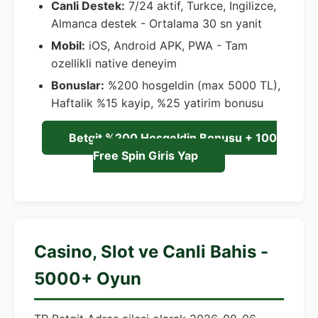
Canli Destek:
7/24 aktif, Turkce, Ingilizce,
Almanca destek - Ortalama 30 sn yanit
Mobil:
iOS, Android APK, PWA - Tam
ozellikli native deneyim
Bonuslar:
%200 hosgeldin (max 5000 TL),
Haftalik %15 kayip, %25 yatirim bonusu
Betgit %200 Hosgeldin Bonusu + 100
Free Spin Giris Yap
Casino, Slot ve Canli Bahis -
5000+ Oyun