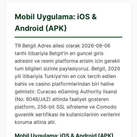
Mobil Uygulama: iOS &
Android (APK)
TR Betgit Adres ailesi olarak 2026-08-06
tarihi itibariyla Betgit'in en guncel giris
adresini ve resmi platforma erisim icin gerekli
tum bilgileri sizinle paylasiyoruz. Betgit, 2026
yili itibariyla Turkiye'nin en cok tercih edilen
bahis ve casino platformlarindan biri haline
gelmistir. Curacao eGaming Authority lisansi
(No: 8048/JAZ) altinda faaliyet gosteren
platform, 256-bit SSL sifreleme ve Comodo
guvenlik sertifikasi ile kullanicilarinin verilerini
koruma altina alir.
Mobil Uygulama: iOS & Android (APK)