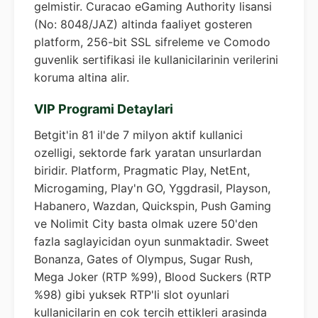
gelmistir. Curacao eGaming Authority lisansi
(No: 8048/JAZ) altinda faaliyet gosteren
platform, 256-bit SSL sifreleme ve Comodo
guvenlik sertifikasi ile kullanicilarinin verilerini
koruma altina alir.
VIP Programi Detaylari
Betgit'in 81 il'de 7 milyon aktif kullanici
ozelligi, sektorde fark yaratan unsurlardan
biridir. Platform, Pragmatic Play, NetEnt,
Microgaming, Play'n GO, Yggdrasil, Playson,
Habanero, Wazdan, Quickspin, Push Gaming
ve Nolimit City basta olmak uzere 50'den
fazla saglayicidan oyun sunmaktadir. Sweet
Bonanza, Gates of Olympus, Sugar Rush,
Mega Joker (RTP %99), Blood Suckers (RTP
%98) gibi yuksek RTP'li slot oyunlari
kullanicilarin en cok tercih ettikleri arasinda