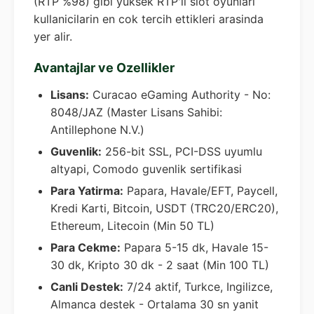
(RTP %98) gibi yuksek RTP'li slot oyunlari
kullanicilarin en cok tercih ettikleri arasinda
yer alir.
Avantajlar ve Ozellikler
Lisans:
Curacao eGaming Authority - No:
8048/JAZ (Master Lisans Sahibi:
Antillephone N.V.)
Guvenlik:
256-bit SSL, PCI-DSS uyumlu
altyapi, Comodo guvenlik sertifikasi
Para Yatirma:
Papara, Havale/EFT, Paycell,
Kredi Karti, Bitcoin, USDT (TRC20/ERC20),
Ethereum, Litecoin (Min 50 TL)
Para Cekme:
Papara 5-15 dk, Havale 15-
30 dk, Kripto 30 dk - 2 saat (Min 100 TL)
Canli Destek:
7/24 aktif, Turkce, Ingilizce,
Almanca destek - Ortalama 30 sn yanit