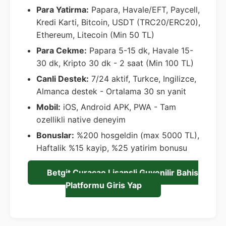
Para Yatirma:
Papara, Havale/EFT, Paycell,
Kredi Karti, Bitcoin, USDT (TRC20/ERC20),
Ethereum, Litecoin (Min 50 TL)
Para Cekme:
Papara 5-15 dk, Havale 15-
30 dk, Kripto 30 dk - 2 saat (Min 100 TL)
Canli Destek:
7/24 aktif, Turkce, Ingilizce,
Almanca destek - Ortalama 30 sn yanit
Mobil:
iOS, Android APK, PWA - Tam
ozellikli native deneyim
Bonuslar:
%200 hosgeldin (max 5000 TL),
Haftalik %15 kayip, %25 yatirim bonusu
Betgit Curacao Lisansli Guvenilir Bahis
Platformu Giris Yap