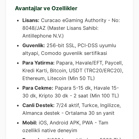
Avantajlar ve Ozellikler
Lisans:
Curacao eGaming Authority - No:
8048/JAZ (Master Lisans Sahibi:
Antillephone N.V.)
Guvenlik:
256-bit SSL, PCI-DSS uyumlu
altyapi, Comodo guvenlik sertifikasi
Para Yatirma:
Papara, Havale/EFT, Paycell,
Kredi Karti, Bitcoin, USDT (TRC20/ERC20),
Ethereum, Litecoin (Min 50 TL)
Para Cekme:
Papara 5-15 dk, Havale 15-
30 dk, Kripto 30 dk - 2 saat (Min 100 TL)
Canli Destek:
7/24 aktif, Turkce, Ingilizce,
Almanca destek - Ortalama 30 sn yanit
Mobil:
iOS, Android APK, PWA - Tam
ozellikli native deneyim