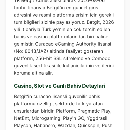
TR Betgit Adres ailesi olarak 2026-08-06
tarihi itibariyla Betgit'in en guncel giris
adresini ve resmi platforma erisim icin gerekli
tum bilgileri sizinle paylasiyoruz. Betgit, 2026
yili itibariyla Turkiye'nin en cok tercih edilen
bahis ve casino platformlarindan biri haline
gelmistir. Curacao eGaming Authority lisansi
(No: 8048/JAZ) altinda faaliyet gosteren
platform, 256-bit SSL sifreleme ve Comodo
guvenlik sertifikasi ile kullanicilarinin verilerini
koruma altina alir.
Casino, Slot ve Canli Bahis Detaylari
Betgit'in curacao lisansli guvenilir bahis
platformu ozelligi, sektorde fark yaratan
unsurlardan biridir. Platform, Pragmatic Play,
NetEnt, Microgaming, Play'n GO, Yggdrasil,
Playson, Habanero, Wazdan, Quickspin, Push