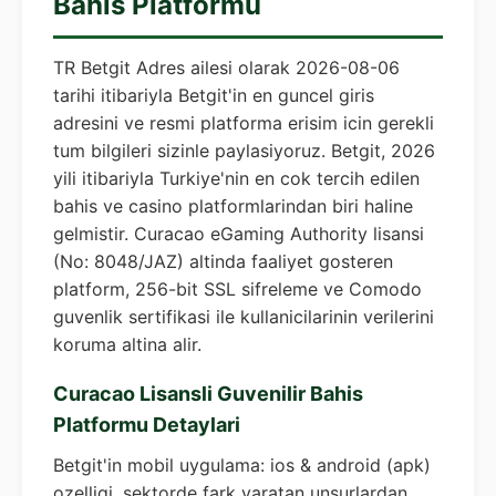
Bahis Platformu
TR Betgit Adres ailesi olarak 2026-08-06
tarihi itibariyla Betgit'in en guncel giris
adresini ve resmi platforma erisim icin gerekli
tum bilgileri sizinle paylasiyoruz. Betgit, 2026
yili itibariyla Turkiye'nin en cok tercih edilen
bahis ve casino platformlarindan biri haline
gelmistir. Curacao eGaming Authority lisansi
(No: 8048/JAZ) altinda faaliyet gosteren
platform, 256-bit SSL sifreleme ve Comodo
guvenlik sertifikasi ile kullanicilarinin verilerini
koruma altina alir.
Curacao Lisansli Guvenilir Bahis
Platformu Detaylari
Betgit'in mobil uygulama: ios & android (apk)
ozelligi, sektorde fark yaratan unsurlardan