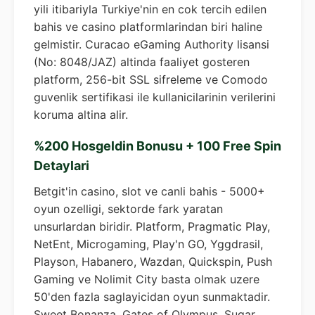
yili itibariyla Turkiye'nin en cok tercih edilen
bahis ve casino platformlarindan biri haline
gelmistir. Curacao eGaming Authority lisansi
(No: 8048/JAZ) altinda faaliyet gosteren
platform, 256-bit SSL sifreleme ve Comodo
guvenlik sertifikasi ile kullanicilarinin verilerini
koruma altina alir.
%200 Hosgeldin Bonusu + 100 Free Spin
Detaylari
Betgit'in casino, slot ve canli bahis - 5000+
oyun ozelligi, sektorde fark yaratan
unsurlardan biridir. Platform, Pragmatic Play,
NetEnt, Microgaming, Play'n GO, Yggdrasil,
Playson, Habanero, Wazdan, Quickspin, Push
Gaming ve Nolimit City basta olmak uzere
50'den fazla saglayicidan oyun sunmaktadir.
Sweet Bonanza, Gates of Olympus, Sugar