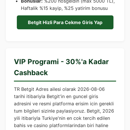
Bonuslar:
%200 hosgeldin (max 5000 TL),
Haftalik %15 kayip, %25 yatirim bonusu
Betgit Hizli Para Cekme Giris Yap
VIP Programi - 30%'a Kadar
Cashback
TR Betgit Adres ailesi olarak 2026-08-06
tarihi itibariyla Betgit'in en guncel giris
adresini ve resmi platforma erisim icin gerekli
tum bilgileri sizinle paylasiyoruz. Betgit, 2026
yili itibariyla Turkiye'nin en cok tercih edilen
bahis ve casino platformlarindan biri haline