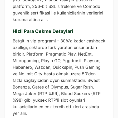
platform, 256-bit SSL sifreleme ve Comodo
guvenlik sertifikasi ile kullanicilarinin verilerini
koruma altina alir.
Hizli Para Cekme Detaylari
Betgit'in vip programi - 30%'a kadar cashback
ozelligi, sektorde fark yaratan unsurlardan
biridir. Platform, Pragmatic Play, NetEnt,
Microgaming, Play'n GO, Yggdrasil, Playson,
Habanero, Wazdan, Quickspin, Push Gaming
ve Nolimit City basta olmak uzere 50'den
fazla saglayicidan oyun sunmaktadir. Sweet
Bonanza, Gates of Olympus, Sugar Rush,
Mega Joker (RTP %99), Blood Suckers (RTP
%98) gibi yuksek RTP'li slot oyunlari
kullanicilarin en cok tercih ettikleri arasinda
yer alir.