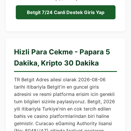
Betgit 7/24 Canli Destek Giris Yap
Hizli Para Cekme - Papara 5
Dakika, Kripto 30 Dakika
TR Betgit Adres ailesi olarak 2026-08-06
tarihi itibariyla Betgit'in en guncel giris
adresini ve resmi platforma erisim icin gerekli
tum bilgileri sizinle paylasiyoruz. Betgit, 2026
yili itibariyla Turkiye'nin en cok tercih edilen
bahis ve casino platformlarindan biri haline
gelmistir. Curacao eGaming Authority lisansi
(No: 8048/JAZ) altinda faaliyet gosteren