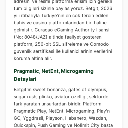
adresini ve resmi platforma erisim icin gerekli
tum bilgileri sizinle paylasiyoruz. Betgit, 2026
yili itibariyla Turkiye'nin en cok tercih edilen
bahis ve casino platformlarindan biri haline
gelmistir. Curacao eGaming Authority lisansi
(No: 8048/JAZ) altinda faaliyet gosteren
platform, 256-bit SSL sifreleme ve Comodo
guvenlik sertifikasi ile kullanicilarinin verilerini
koruma altina alir.
Pragmatic, NetEnt, Microgaming
Detaylari
Betgit'in sweet bonanza, gates of olympus,
sugar rush, plinko, aviator ozelligi, sektorde
fark yaratan unsurlardan biridir. Platform,
Pragmatic Play, NetEnt, Microgaming, Play'n
GO, Yggdrasil, Playson, Habanero, Wazdan,
Quickspin, Push Gaming ve Nolimit City basta