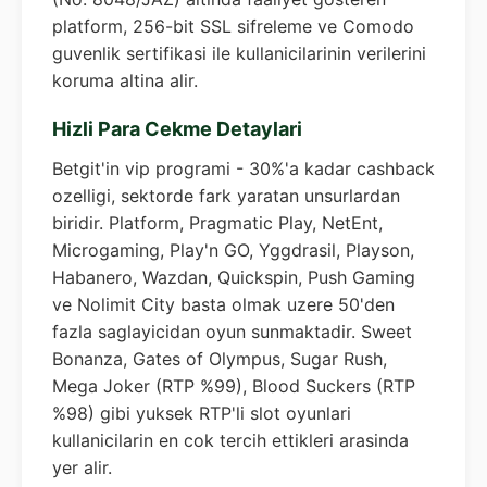
platform, 256-bit SSL sifreleme ve Comodo
guvenlik sertifikasi ile kullanicilarinin verilerini
koruma altina alir.
Hizli Para Cekme Detaylari
Betgit'in vip programi - 30%'a kadar cashback
ozelligi, sektorde fark yaratan unsurlardan
biridir. Platform, Pragmatic Play, NetEnt,
Microgaming, Play'n GO, Yggdrasil, Playson,
Habanero, Wazdan, Quickspin, Push Gaming
ve Nolimit City basta olmak uzere 50'den
fazla saglayicidan oyun sunmaktadir. Sweet
Bonanza, Gates of Olympus, Sugar Rush,
Mega Joker (RTP %99), Blood Suckers (RTP
%98) gibi yuksek RTP'li slot oyunlari
kullanicilarin en cok tercih ettikleri arasinda
yer alir.