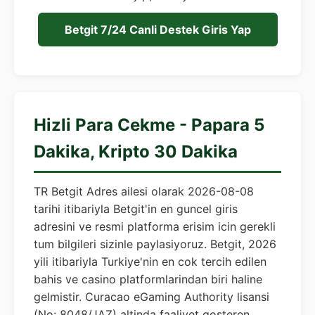
Betgit 7/24 Canli Destek Giris Yap
Hizli Para Cekme - Papara 5
Dakika, Kripto 30 Dakika
TR Betgit Adres ailesi olarak 2026-08-08
tarihi itibariyla Betgit'in en guncel giris
adresini ve resmi platforma erisim icin gerekli
tum bilgileri sizinle paylasiyoruz. Betgit, 2026
yili itibariyla Turkiye'nin en cok tercih edilen
bahis ve casino platformlarindan biri haline
gelmistir. Curacao eGaming Authority lisansi
(No: 8048/JAZ) altinda faaliyet gosteren