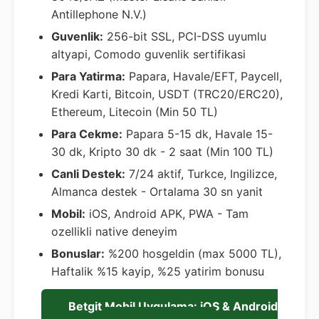
Antillephone N.V.)
Guvenlik:
256-bit SSL, PCI-DSS uyumlu
altyapi, Comodo guvenlik sertifikasi
Para Yatirma:
Papara, Havale/EFT, Paycell,
Kredi Karti, Bitcoin, USDT (TRC20/ERC20),
Ethereum, Litecoin (Min 50 TL)
Para Cekme:
Papara 5-15 dk, Havale 15-
30 dk, Kripto 30 dk - 2 saat (Min 100 TL)
Canli Destek:
7/24 aktif, Turkce, Ingilizce,
Almanca destek - Ortalama 30 sn yanit
Mobil:
iOS, Android APK, PWA - Tam
ozellikli native deneyim
Bonuslar:
%200 hosgeldin (max 5000 TL),
Haftalik %15 kayip, %25 yatirim bonusu
Betgit Mobil Uygulama: iOS & Android