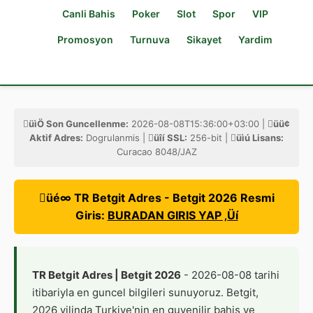
Canli Bahis
Poker
Slot
Spor
VIP
Promosyon
Turnuva
Sikayet
Yardim
üìÖ Son Guncellenme:
2026-08-08T15:36:00+03:00 |
üü¢
Aktif Adres:
Dogrulanmis |
üîí SSL:
256-bit |
üìú Lisans:
Curacao 8048/JAZ
üé∞ TR Betgit Adres - Betgit 2026 Resmi
Giris:
BURADAN GIRIS YAP ‚Üí
TR Betgit Adres | Betgit 2026
- 2026-08-08 tarihi
itibariyla en guncel bilgileri sunuyoruz. Betgit,
2026 yilinda Turkiye'nin en guvenilir bahis ve