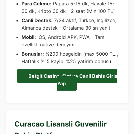
Para Cekme:
Papara 5-15 dk, Havale 15-
30 dk, Kripto 30 dk - 2 saat (Min 100 TL)
Canli Destek:
7/24 aktif, Turkce, Ingilizce,
Almanca destek - Ortalama 30 sn yanit
Mobil:
iOS, Android APK, PWA - Tam
ozellikli native deneyim
Bonuslar:
%200 hosgeldin (max 5000 TL),
Haftalik %15 kayip, %25 yatirim bonusu
Betgit Casino, Slot ve Canli Bahis Giris
Yap
Curacao Lisansli Guvenilir