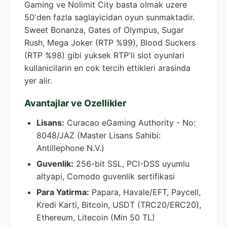
Gaming ve Nolimit City basta olmak uzere
50'den fazla saglayicidan oyun sunmaktadir.
Sweet Bonanza, Gates of Olympus, Sugar
Rush, Mega Joker (RTP %99), Blood Suckers
(RTP %98) gibi yuksek RTP'li slot oyunlari
kullanicilarin en cok tercih ettikleri arasinda
yer alir.
Avantajlar ve Ozellikler
Lisans:
Curacao eGaming Authority - No:
8048/JAZ (Master Lisans Sahibi:
Antillephone N.V.)
Guvenlik:
256-bit SSL, PCI-DSS uyumlu
altyapi, Comodo guvenlik sertifikasi
Para Yatirma:
Papara, Havale/EFT, Paycell,
Kredi Karti, Bitcoin, USDT (TRC20/ERC20),
Ethereum, Litecoin (Min 50 TL)