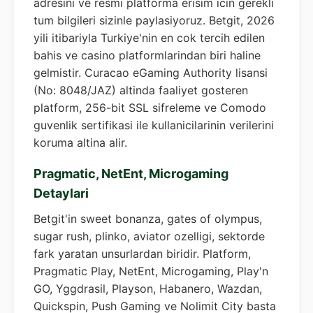
adresini ve resmi platforma erisim icin gerekli
tum bilgileri sizinle paylasiyoruz. Betgit, 2026
yili itibariyla Turkiye'nin en cok tercih edilen
bahis ve casino platformlarindan biri haline
gelmistir. Curacao eGaming Authority lisansi
(No: 8048/JAZ) altinda faaliyet gosteren
platform, 256-bit SSL sifreleme ve Comodo
guvenlik sertifikasi ile kullanicilarinin verilerini
koruma altina alir.
Pragmatic, NetEnt, Microgaming
Detaylari
Betgit'in sweet bonanza, gates of olympus,
sugar rush, plinko, aviator ozelligi, sektorde
fark yaratan unsurlardan biridir. Platform,
Pragmatic Play, NetEnt, Microgaming, Play'n
GO, Yggdrasil, Playson, Habanero, Wazdan,
Quickspin, Push Gaming ve Nolimit City basta