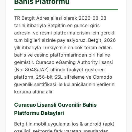
Bahis Platformu
TR Betgit Adres ailesi olarak 2026-08-08
tarihi itibariyla Betgit'in en guncel giris
adresini ve resmi platforma erisim icin gerekli
tum bilgileri sizinle paylasiyoruz. Betgit, 2026
yili itibariyla Turkiye'nin en cok tercih edilen
bahis ve casino platformlarindan biri haline
gelmistir. Curacao eGaming Authority lisansi
(No: 8048/JAZ) altinda faaliyet gosteren
platform, 256-bit SSL sifreleme ve Comodo
guvenlik sertifikasi ile kullanicilarinin verilerini
koruma altina alir.
Curacao Lisansli Guvenilir Bahis
Platformu Detaylari
Betgit'in mobil uygulama: ios & android (apk)
ozelligi, sektorde fark yaratan unsurlardan