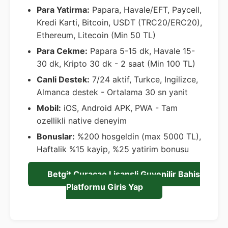
Para Yatirma:
Papara, Havale/EFT, Paycell,
Kredi Karti, Bitcoin, USDT (TRC20/ERC20),
Ethereum, Litecoin (Min 50 TL)
Para Cekme:
Papara 5-15 dk, Havale 15-
30 dk, Kripto 30 dk - 2 saat (Min 100 TL)
Canli Destek:
7/24 aktif, Turkce, Ingilizce,
Almanca destek - Ortalama 30 sn yanit
Mobil:
iOS, Android APK, PWA - Tam
ozellikli native deneyim
Bonuslar:
%200 hosgeldin (max 5000 TL),
Haftalik %15 kayip, %25 yatirim bonusu
Betgit Curacao Lisansli Guvenilir Bahis
Platformu Giris Yap