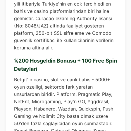
yili itibariyla Turkiye'nin en cok tercih edilen
bahis ve casino platformlarindan biri haline
gelmistir. Curacao eGaming Authority lisansi
(No: 8048/JAZ) altinda faaliyet gosteren
platform, 256-bit SSL sifreleme ve Comodo
guvenlik sertifikasi ile kullanicilarinin verilerini
koruma altina alir.
%200 Hosgeldin Bonusu + 100 Free Spin
Detaylari
Betgit'in casino, slot ve canli bahis - 5000+
oyun ozelligi, sektorde fark yaratan
unsurlardan biridir. Platform, Pragmatic Play,
NetEnt, Microgaming, Play'n GO, Yggdrasil,
Playson, Habanero, Wazdan, Quickspin, Push
Gaming ve Nolimit City basta olmak uzere
50'den fazla saglayicidan oyun sunmaktadir.
Sweet Bonanza, Gates of Olympus, Sugar