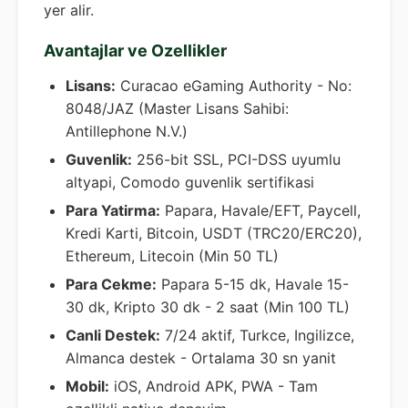
yer alir.
Avantajlar ve Ozellikler
Lisans:
Curacao eGaming Authority - No:
8048/JAZ (Master Lisans Sahibi:
Antillephone N.V.)
Guvenlik:
256-bit SSL, PCI-DSS uyumlu
altyapi, Comodo guvenlik sertifikasi
Para Yatirma:
Papara, Havale/EFT, Paycell,
Kredi Karti, Bitcoin, USDT (TRC20/ERC20),
Ethereum, Litecoin (Min 50 TL)
Para Cekme:
Papara 5-15 dk, Havale 15-
30 dk, Kripto 30 dk - 2 saat (Min 100 TL)
Canli Destek:
7/24 aktif, Turkce, Ingilizce,
Almanca destek - Ortalama 30 sn yanit
Mobil:
iOS, Android APK, PWA - Tam