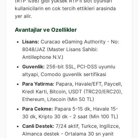
(RTP %98) gibi yuksek RTP'li slot oyunlari
kullanicilarin en cok tercih ettikleri arasinda
yer alir.
Avantajlar ve Ozellikler
Lisans:
Curacao eGaming Authority - No:
8048/JAZ (Master Lisans Sahibi:
Antillephone N.V.)
Guvenlik:
256-bit SSL, PCI-DSS uyumlu
altyapi, Comodo guvenlik sertifikasi
Para Yatirma:
Papara, Havale/EFT, Paycell,
Kredi Karti, Bitcoin, USDT (TRC20/ERC20),
Ethereum, Litecoin (Min 50 TL)
Para Cekme:
Papara 5-15 dk, Havale 15-
30 dk, Kripto 30 dk - 2 saat (Min 100 TL)
Canli Destek:
7/24 aktif, Turkce, Ingilizce,
Almanca destek - Ortalama 30 sn yanit